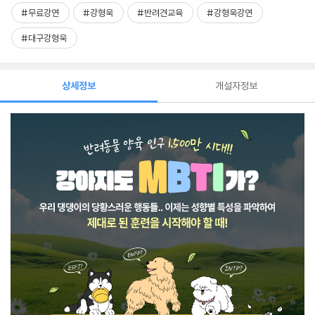
#무료강연
#강형욱
#반려견교육
#강형욱강연
#대구강형욱
상세정보
개설자정보