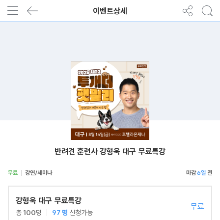
이벤트상세
반려견 훈련사 강형욱 대구 무료특강
무료
강연/세미나
6일
강형욱 대구 무료특강
무료
총
100
명
97
명
신청가능