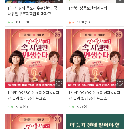
[인천] 강화 옥토끼우주센터 / 국
[충북] 청풍호반케이블카
내유일 우주과학관 테마파크
무료
8.1 ~ 8.31
유료
12.31 (목)
[수원] 09/30 (수) 이성미X박미
[일산] 09/09 (수) 이성미X박미
선 유쾌 힐링 공감 토크쇼
선 유쾌 힐링 공감 토크쇼
무료
9.30 (수)
무료
9.9 (수)