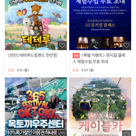
[천안] 테테루드림랜드 천안점
<특별 이벤트> 뮤지컬 클래
스 체험수업 무료 초대
유료
8.31 (월)
유료
8.24 (월)