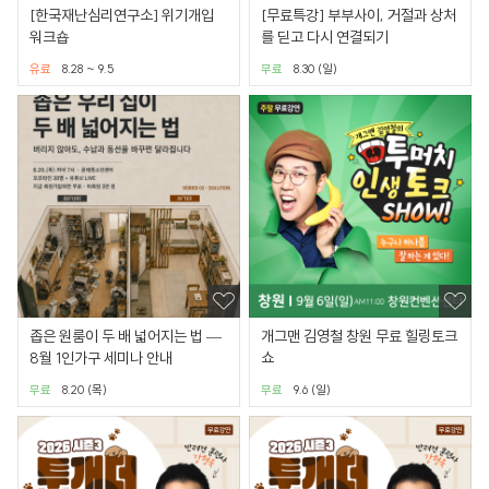
[한국재난심리연구소] 위기개입
[무료특강] 부부사이, 거절과 상처
워크숍
를 딛고 다시 연결되기
유료
8.28 ~ 9.5
무료
8.30 (일)
좁은 원룸이 두 배 넓어지는 법 —
개그맨 김영철 창원 무료 힐링토크
8월 1인가구 세미나 안내
쇼
무료
8.20 (목)
무료
9.6 (일)