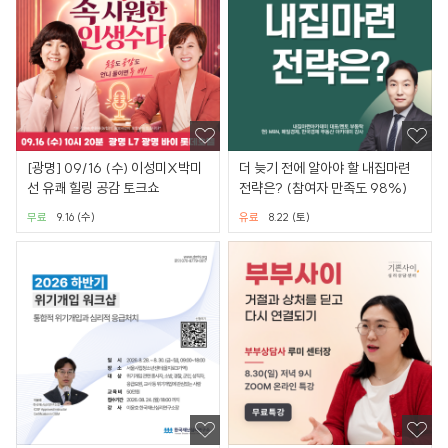
[광명] 09/16 (수) 이성미X박미
더 늦기 전에 알아야 할 내집마련
선 유쾌 힐링 공감 토크쇼
전략은? (참여자 만족도 98%)
무료
9.16 (수)
유료
8.22 (토)