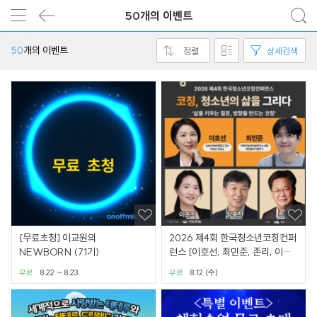
50개의 이벤트
50
개의 이벤트
정렬
상세검색
[무료초청] 이교원의
2026 제4회 한국청소년코칭컨퍼
NEWBORN (71기)
런스 [이호선, 최민준, 존리, 이춘
희, 정홍천 강연]
무료
8.22 ~ 8.23
무료
8.12 (수)