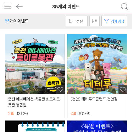
85개의 이벤트
85
개의 이벤트
정렬
상세검색
춘천 애니메이션 박물관＆토이로
[천안] 테테루드림랜드 천안점
봇관 통합권
유료
10.1 (목)
유료
8.31 (월)