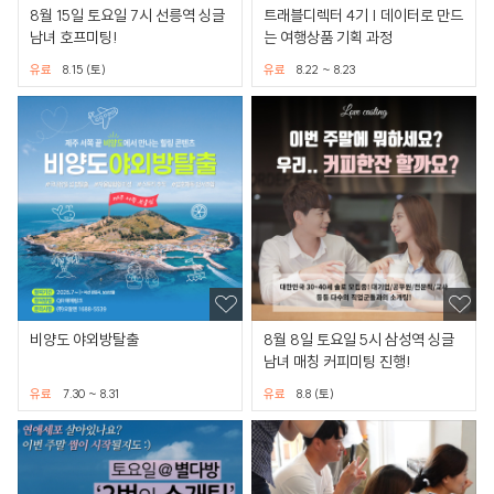
8월 15일 토요일 7시 선릉역 싱글
트래블디렉터 4기 | 데이터로 만드
남녀 호프미팅!
는 여행상품 기획 과정
유료
8.15 (토)
유료
8.22 ~ 8.23
비양도 야외방탈출
8월 8일 토요일 5시 삼성역 싱글
남녀 매칭 커피미팅 진행!
유료
7.30 ~ 8.31
유료
8.8 (토)