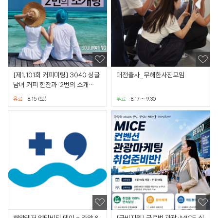
[제1,101회 커피미팅] 3040 싱글
대전출사_무해한사진모임
남녀 커피 한잔과 '2번의 소개
팅'(강남권/별다방)
유료
8.15 (토)
무료
8.17 ~ 9.30