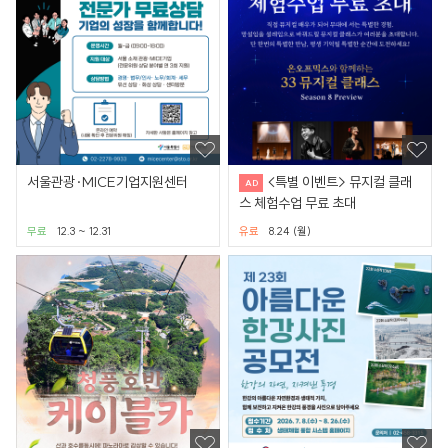
서울관광·MICE기업지원센터
<특별 이벤트> 뮤지컬 클래
스 체험수업 무료 초대
무료
12.3 ~ 12.31
유료
8.24 (월)