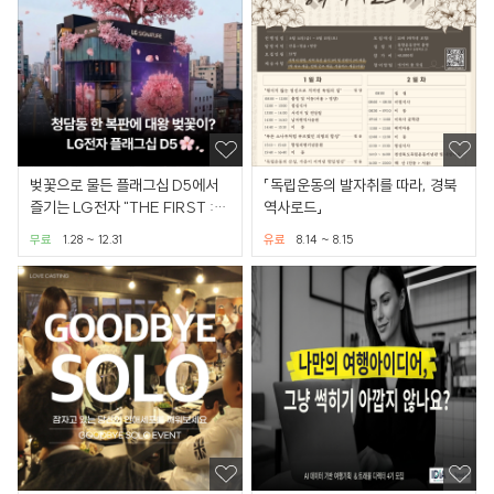
벚꽃으로 물든 플래그십 D5에서
「독립운동의 발자취를 따라, 경북
즐기는 LG전자 "THE FIRST :
역사로드」
Origin" 전시
무료
1.28 ~ 12.31
유료
8.14 ~ 8.15