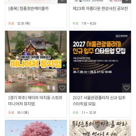
[충북] 청풍호반케이블카
제23회 아름다운 한강사진 공모전
유료
12.31 (목)
무료
7.8 ~ 8.26
[경기 파주] 헤이리 아지동 스토리
2027 서울관광플라자 신규 입주
미니어처 뮤지엄
스타트업 모집
유료
10.1 (목)
무료
1.1 ~ 12.31