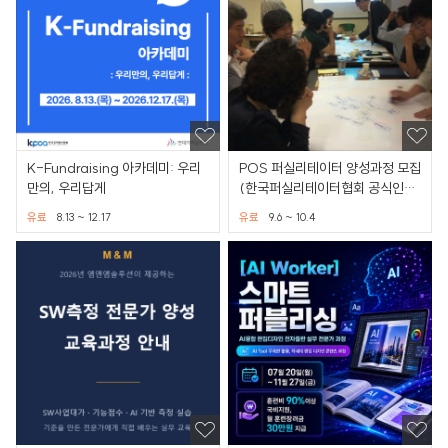
K-Fundraising 아카데미: 우리
POS 퍼실리테이터 양성과정 모집
만의, 우리답게
(한국퍼실리테이터협회 공식인증
과정)
유료
8.13 ~ 12.17
유료
9.6 ~ 10.4