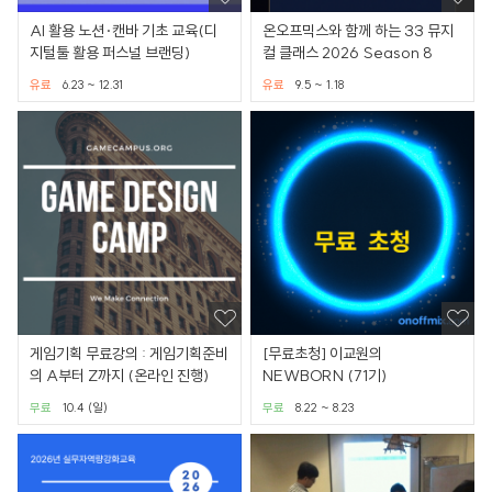
AI 활용 노션·캔바 기초 교육(디
온오프믹스와 함께 하는 33 뮤지
지털툴 활용 퍼스널 브랜딩)
컬 클래스 2026 Season 8
유료
6.23 ~ 12.31
유료
9.5 ~ 1.18
게임기획 무료강의 : 게임기획준비
[무료초청] 이교원의
의 A부터 Z까지 (온라인 진행)
NEWBORN (71기)
무료
10.4 (일)
무료
8.22 ~ 8.23