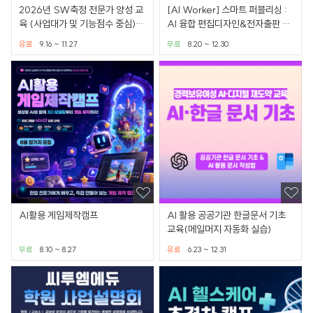
2026년 SW축정 전문가 양성 교
[AI Worker] 스마트 퍼블리싱 :
육 (사업대가 및 기능점수 중심)-
AI 융합 편집디자인&전자출판 실
하반기
무 전문가 과정
유료
9.16 ~ 11.27
무료
8.20 ~ 12.30
AI활용 게임제작캠프
AI 활용 공공기관 한글문서 기초
교육(메일머지 자동화 실습)
무료
8.10 ~ 8.27
유료
6.23 ~ 12.31