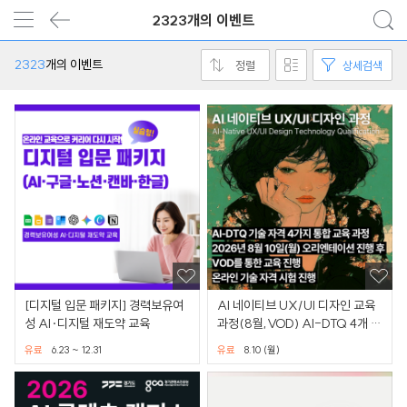
2323개의 이벤트
2323
개의 이벤트
정렬
상세검색
[디지털 입문 패키지] 경력보유여
AI 네이티브 UX/UI 디자인 교육
성 AI·디지털 재도약 교육
과정(8월,VOD) AI-DTQ 4개 자
격증 동시취득
유료
6.23 ~ 12.31
유료
8.10 (월)