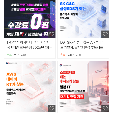
[셔울게임아카데미] 게임개발자
LG·SK·삼성이 찾는 AI·클라우
국비지원 교육과정 2026년 1회차
드 개발자, 6개월 완성 부트캠프
모집 - 게임그래픽
무료
9.1 ~ 9.30
유료
9.15 ~ 2.15