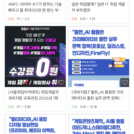
AWS·네이버·KT가 원하는 기술
일본 취업할래? 일본 IT 취업 개발
배우고 월 최대 80만 원 받는 부트
자 부트캠프
캠프
유료
9.1 ~ 2.3
유료
8.31 ~ 1.29
[서울게임아카데미] 게임개발자
[국비지원]『출판』AI 활용한 크리
국비지원 교육과정 2026년 1회차
에이티브 출판 실무 완벽 정복(포
모집 - 게임프로그래밍
토샵, 일러스트, 인디
무료
9.1 ~ 9.30
무료
8.10 ~ 12.18