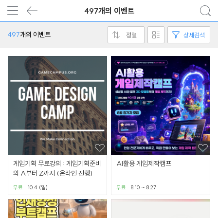
497개의 이벤트
497
개의 이벤트
정렬
상세검색
게임기획 무료강의 : 게임기획준비
AI활용 게임제작캠프
의 A부터 Z까지 (온라인 진행)
무료
10.4 (일)
무료
8.10 ~ 8.27