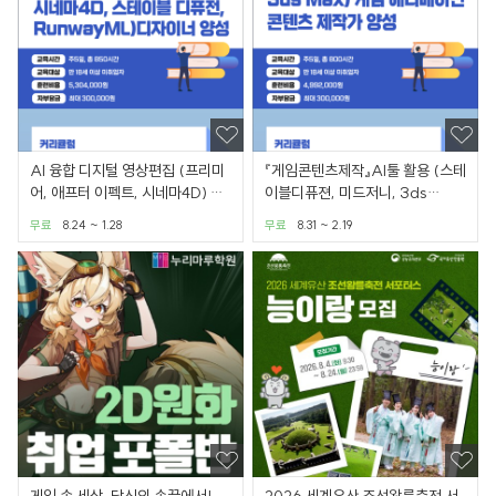
AI 융합 디지털 영상편집 (프리미
『게임콘텐츠제작』AI툴 활용 (스테
어, 애프터 이펙트, 시네마4D) 디
이블디퓨젼, 미드저니, 3ds
자이너 양성과정
Max) 게임제작 양성과정
무료
8.24 ~ 1.28
무료
8.31 ~ 2.19