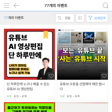
77개의 이벤트
77
개의 이벤트
정렬
상세검색
단 하루만에 누구나 배울 수 있는
유튜브 쇼핑을 선점해야 떼돈 법니
유튜브 AI 영상편집
다.
무료
8.12 ~ 8.19
무료
8.12 ~ 8.19