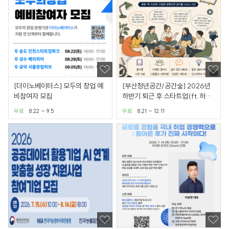
[더이노베이터스] 모두의 창업 예
[부산청년공간/공간숲] 2026년
비참여자 모집
하반기 퇴근 후 스타트업(ft.허남
준?!)
무료
8.22 ~ 9.5
무료
8.21 ~ 12.11