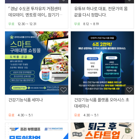
「경남 수도권 투자유치 거점센터
유튜브 하나로 대표, 전문가의 몸
데모데이, 멘토링 데이」 참기기업
값을 다시 정합니다.
모집
무료
12.30 ~ 12.31
무료
8.12 ~ 8.19
건강기능식품 세미나
건강기능식품 플랫폼 오아시스 초
대세미나
유료
4.30 ~ 5.1
유료
4.30 ~ 5.1