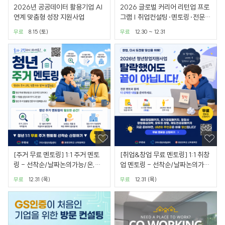
2026년 공공데이터 활용기업 AI
2026 글로벌 커리어 리턴업 프로
연계 맞춤형 성장 지원사업
그램 | 취업컨설팅·멘토링·전문가
강연·모의면접
무료
8.15 (토)
무료
12.30 ~ 12.31
[주거 무료 멘토링] 1:1 주거 멘토
[취업&창업 무료 멘토링] 1:1 취창
링 - 선착순/날짜논의가능/온,오
업 멘토링 - 선착순/날짜논의가
프라인 가능
능/온,오프라인 가능
무료
12.31 (목)
무료
12.31 (목)