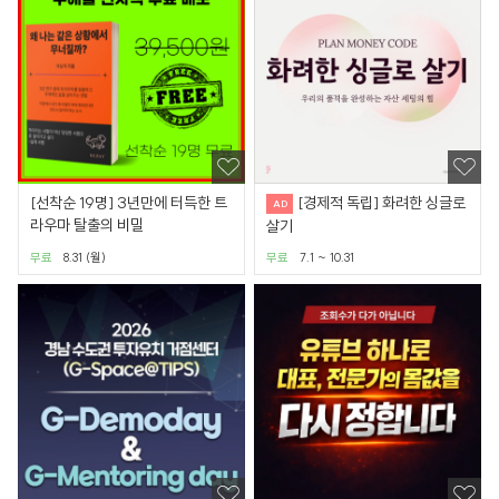
[선착순 19명] 3년만에 터득한 트
[경제적 독립] 화려한 싱글로
라우마 탈출의 비밀
살기
무료
8.31 (월)
무료
7.1 ~ 10.31