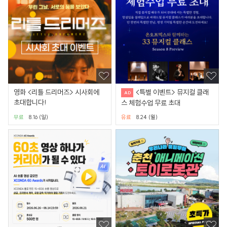
영화 <리틀 드리머즈> 시사회에
<특별 이벤트> 뮤지컬 클래
초대합니다!
스 체험수업 무료 초대
무료
8.16 (일)
유료
8.24 (월)