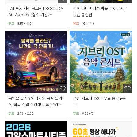
[AI 숏폼 영상 공모전] XCONDA
춘천 애니메이션 박물관＆토이로
60 Awards (접수 기간:
봇관 통합권
6.26~8.14)
무료
8.15 ~ 8.21
유료
10.1 (목)
음악을 몰라도? 나만의 곡 만들기!
수원 지브리 OST 무료 음악 콘서
AI 작곡 수업 수강생 모집(수강료
트
별도 문의)
무료
2.13 ~ 2.28
무료
8.28 (금)