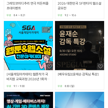
그레잇코미디추리 연극 히든퍼즐
2026 대한민국 SF판타지 웹소설
초대이벤트
공모전
무료
8.4 ~ 8.21
무료
9.2 ~ 10.6
[서울게임아카데미] 웹툰작가 국
[배우모집][윤재순 감독님 특강]
비지원 교육과정 2026년 1회차
모집 -웹툰작가 양성과정
무료
9.1 ~ 9.30
무료
8.30 (일)