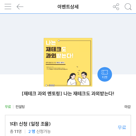
이벤트상세
티켓
[재테크 과외 멘토링] 나는 재테크도 과외받는다!
무료
컨설팅
1대1 신청 (일정 조율)
무료
총
11
명
2
명
신청가능