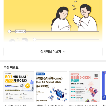
상세정보 더보기
추천 이벤트
[AI 숏폼 영상 공모전]
지능형 홈(AI@Home)
2026 제9회 핀테크 아이디
개