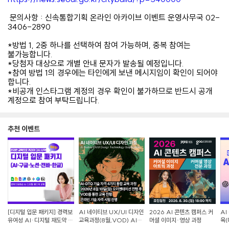
️ 문의사항 : 신속통합기획 온라인 아카이브 이벤트 운영사무국 02-
3406-2890
*방법 1, 2중 하나를 선택하여 참여 가능하며, 중복 참여는
불가능합니다.
*당첨자 대상으로 개별 안내 문자가 발송될 예정입니다.
*참여 방법 1의 경우에는 타인에게 보낸 메시지임이 확인이 되어야
합니다.
*비공개 인스타그램 계정의 경우 확인이 불가하므로 반드시 공개
계정으로 참여 부탁드립니다.
추천 이벤트
[디지털 입문 패키지] 경력보
AI 네이티브 UX/UI 디자인
2026 AI 콘텐츠 캠퍼스 커
AI
유여성 AI·디지털 재도약 교
교육과정(8월,VOD) AI-
머셜 이미지·영상 과정
육(
육
DTQ 4개 자격증 동시취득
랜딩