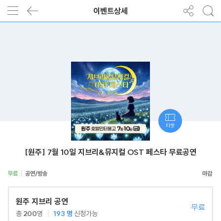
이벤트상세
티켓
[원주] 7월 10일 지브리&뮤지컬 OST 페스타 무료공연
무료
공연/방송
원주 지브리 공연
무료
총
200
명
193
명
신청가능