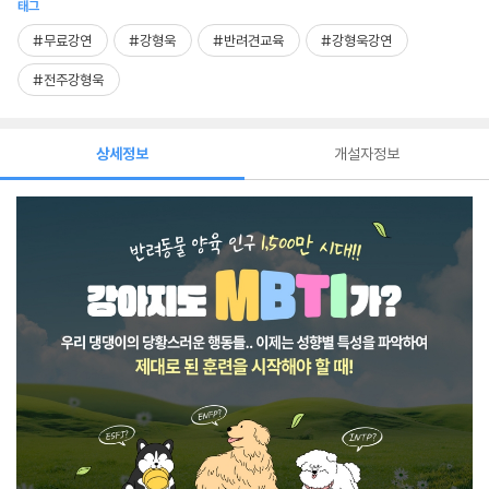
태그
#무료강연
#강형욱
#반려견교육
#강형욱강연
#전주강형욱
상세정보
개설자정보