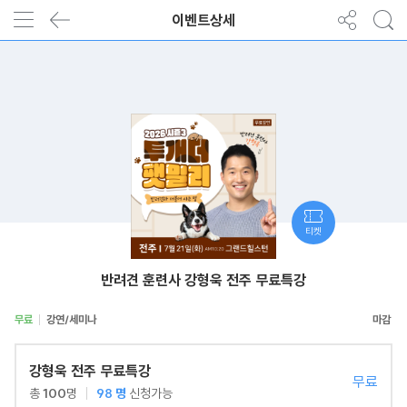
이벤트상세
티켓
반려견 훈련사 강형욱 전주 무료특강
무료
강연/세미나
강형욱 전주 무료특강
무료
총
100
명
98
명
신청가능