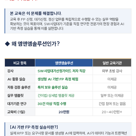
본 교육은 이 문제를 해결합니다
.
교육 후
FP
산정
,
대가산정
,
정산 업무를 독립적으로 수행할 수 있는 실무 역량을
확보하는 것이 목표이며
, SW
사업대가 기준을 직접 연구한 전문가의 현장 경험과
AI
기반 측정 실습을 통해 이를 실현합니다
.
◆
왜 엠앤엠솔루션인가
?
비교 항목
엠앤엠솔루션
일반 교육기관
강사
SW
사업대가산정가이드 저자 직강
외부 초빙 강사
AI
활용 실습
생성형
AI
기반
FP
측정 체험
미제공
자동 검증 솔루션
특허 보유 솔루션 실습
미제공
실무 템플릿
간이법
/
상세법 템플릿 제공
일부 또는 미제공
대가기준 연구
30
건 이상 직접 수행
간접 참여 또는 없음
교육비
(1
일
)
20
만원
20~40
만원
+
[AI
기반
FP
측정 실습이란
?]
실제
RFP
또는 요구사항 문서를 생성형
AI
에 입력하여
, AI
가 데이터 기능과 트랜잭션