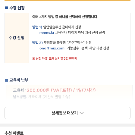
수강 신청
■
아래
2
가지 방법 중 하나를 선택하여 신청합니다
.
방법
1)
엠앤엠솔루션 홈페이지 신청
mnms.kr
교육안내 페이지 해당 과정 신청 클릭
수강 신청
방법
2)
모임문화 플랫폼
"
온오프믹스
"
신청
onoffmix.com
"
기능점수
"
검색
해당 과정 신청
※
신청 마감
:
교육 실시일
5
일 전까지
교육비 납부
■
교육비
:
200,000
원
(VAT
포함
) / 1
일
(7
시간
)
납부방법
:
계좌이체
(
계산서 발행 가능
)
은
행
:
우리은행
1005-101-326043
계좌번호
:
상세정보 더보기
예금주
:
엠앤엠솔루션
(
주
)
추천 이벤트