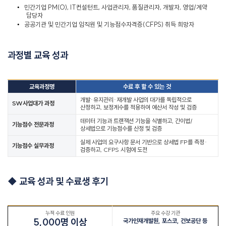
•
민간기업
PM(O), IT
컨설턴트
,
사업관리자
,
품질관리자
,
개발자
,
영업
/
계약
담당자
•
공공기관 및 민간기업 임직원 및 기능점수자격증
(CFPS)
취득 희망자
과정별 교육 성과
교육과정명
수료 후 할 수 있는 것
개발
·
유지관리
·
재개발 사업의 대가를 독립적으로
SW
사업대가 과정
산정하고
,
보정계수를 적용하여 예산서 작성 및 검증
데이터 기능과 트랜잭션 기능을 식별하고
,
간이법
/
기능점수 전문과정
상세법으로 기능점수를 산정 및 검증
실제 사업의 요구사항 문서 기반으로 상세법
FP
를 측정
·
기능점수 실무과정
검증하고
, CFPS
시험에 도전
◆
교육 성과 및 수료생 후기
누적 수료 인원
주요 수강 기관
5,000
명 이상
국가인재개발원
,
포스코
,
건보공단 등