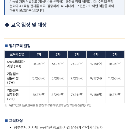
기능을 자동 식별하고 기능점수를 산정하는 과정을 직접 체험합니다
.
수작업 측정
결과와
AI
측정 결과를 비교
·
검증하여
, AI
시대에
FP
전문가가 어떤 역할을 해야
하는지 실감할 수 있습니다
.
◆
교육 일정 및 대상
정기교육 일정
■
교육과정명
1
차
2
차
3
차
4
차
5
차
SW
사업대가
3/25(
수
)
5/27(
수
)
7/22(
수
)
9/16(
수
)
11/25(
수
)
과정
(7H)
기능점수
전문과정
3/26(
목
)
5/28(
목
)
7/23(
목
)
9/17(
목
)
11/26(
목
)
(7H)
기능점수
실무과정
3/27(
금
)
5/29(
금
)
7/24(
금
)
9/18(
금
)
11/27(
금
)
(7H)
※
기관
(
기업
)
방문 교육은 본 일정과 무관하게 고객 신청기간에 진행됩니다
.
교육대상
■
•
정부부처
,
지자체
,
공공기관 정보화 사업 발주
/
계약
/
감사 담당자