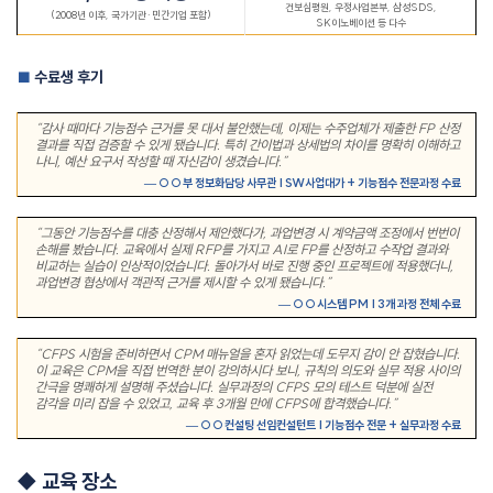
건보심평원
,
우정사업본부
,
삼성
SDS,
(2008
년 이후
,
국가기관
·
민간기업 포함
)
SK
이노베이션 등 다수
수료생 후기
■
“
감사 때마다 기능점수 근거를 못 대서 불안했는데
,
이제는 수주업체가 제출한
FP
산정
결과를 직접 검증할 수 있게 됐습니다
.
특히 간이법과 상세법의 차이를 명확히 이해하고
나니
,
예산 요구서 작성할 때 자신감이 생겼습니다
.”
— ○○
부 정보화담당 사무관
| SW
사업대가
+
기능점수 전문과정 수료
“
그동안 기능점수를 대충 산정해서 제안했다가
,
과업변경 시 계약금액 조정에서 번번이
손해를 봤습니다
.
교육에서 실제
RFP
를 가지고
AI
로
FP
를 산정하고 수작업 결과와
비교하는 실습이 인상적이었습니다
.
돌아가서 바로 진행 중인 프로젝트에 적용했더니
,
과업변경 협상에서 객관적 근거를 제시할 수 있게 됐습니다
.”
— ○○
시스템
PM | 3
개 과정 전체 수료
“CFPS
시험을 준비하면서
CPM
매뉴얼을 혼자 읽었는데 도무지 감이 안 잡혔습니다
.
이 교육은
CPM
을 직접 번역한 분이 강의하시다 보니
,
규칙의 의도와 실무 적용 사이의
간극을 명쾌하게 설명해 주셨습니다
.
실무과정의
CFPS
모의 테스트 덕분에 실전
감각을 미리 잡을 수 있었고
,
교육 후
3
개월 만에
CFPS
에 합격했습니다
.”
— ○○
컨설팅 선임컨설턴트
|
기능점수 전문
+
실무과정 수료
◆
교육 장소