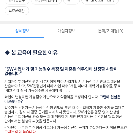
#기능점수
#SW사업대가
#FP
#FunctionPoint
#SW예산
상세정보
개설자정보
문의/기대평
0
◆
본 교육이 필요한 이유
“SW
사업대가 및 기능점수 측정 및 제출은 의무인데 산정할 사람이
없습니다
”
기획재정부 예산안 편성 세부지침에 따라 사업기획 시 기능점수 기반으로 예산을
산출해야 하고
, SW
진흥법에 따라 사업 착수
1
개월 이내에 계획 기능점수를
,
종료
1
개월 전에 실적 기능점수를 제출해야 합니다
.
과업이 변경되면 기능점수 기반으로 계약금액을 조정해야 합니다
.
그런데 현실은
어떻습니까
?
발주기관 담당자는 기능점수 산정 방법을 모른 채 수주업체가 제출한 숫자를 그대로
승인하고
,
감사 시 검증 근거를 제시하지 못합니다
. SW
기업은 검증 없이 산정한
기능점수로 예산을 과소 또는 과대 책정하여
,
제안 단계에서는 수익성을 잃고 정산
단계에서는 분쟁의 씨앗을 만듭니다
.
감사원이나 기재부 적정성 검토에서 기능점수 산정 근거가 부실하다는 지적을 받으면
,
그때는 이미 늦습니다
.