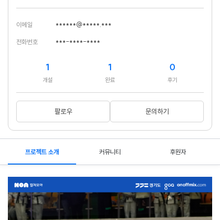
이메일
******@*****.***
전화번호
***-****-****
1
1
0
개설
완료
후기
팔로우
문의하기
프로젝트 소개
커뮤니티
후원자