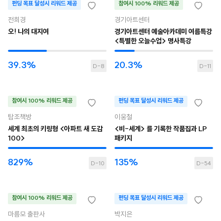
펀딩 목표 달성시 리워드 제공
참여시 100% 리워드 제공
전희경
경기아트센터
오! 나의 대지여
경기아트센터 예술아카데미 여름특강
<특별한 오늘수업> 명사특강
39.3%
20.3%
D-8
D-11
참여시 100% 리워드 제공
펀딩 목표 달성시 리워드 제공
탐조책방
이웅철
세계 최초의 키링형 <아파트 새 도감
<비-세계> 를 기록한 작품집과 LP
100>
패키지
829%
135%
D-10
D-54
참여시 100% 리워드 제공
펀딩 목표 달성시 리워드 제공
마름모 출판사
박지은