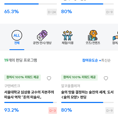
65.3%
80%
D-24
D-9
전체
공연/전시/영상
체험/이용
굿즈/컨텐츠
참여
19
개의 펀딩 프로그램
참여유도순
최신순
참여시 100% 리워드 제공
참여시 100% 리워드 제공
구텐베르크
알코올플레져
서울대학교 심상용 교수의 자본주의
술의 맛을 결정하는 술잔의 세계, 도서
미술사 역작 『돈의 미술사』
<술의 모양> 펀딩
93.2%
80%
D-3
D-9