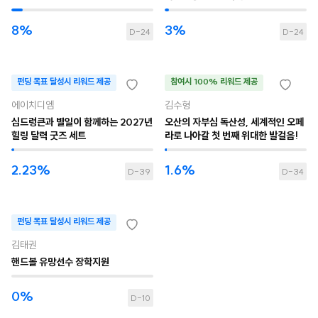
8%
3%
D-24
D-24
펀딩 목표 달성시 리워드 제공
참여시 100% 리워드 제공
에이치디엠
김수형
심드렁큰과 별일이 함께하는 2027년
오산의 자부심 독산성, 세계적인 오페
힐링 달력 굿즈 세트
라로 나아갈 첫 번째 위대한 발걸음!
2.23%
1.6%
D-39
D-34
펀딩 목표 달성시 리워드 제공
김태권
핸드볼 유망선수 장학지원
0%
D-10