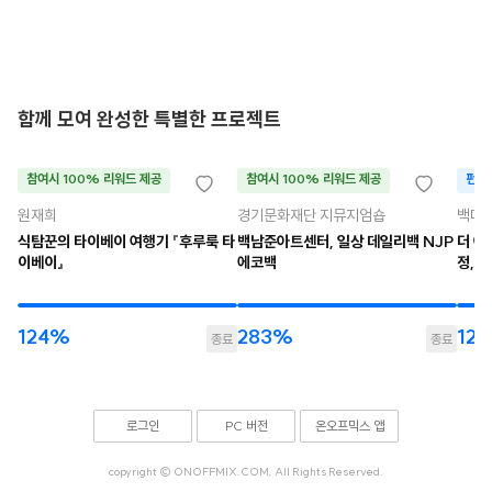
함께 모여 완성한 특별한 프로젝트
참여시 100% 리워드 제공
참여시 100% 리워드 제공
펀딩
원재희
경기문화재단 지뮤지엄숍
백다
식탐꾼의 타이베이 여행기 『후루룩 타
백남준아트센터, 일상 데일리백 NJP
더 아
이베이』
에코백
정, 
124%
283%
12
종료
종료
로그인
PC 버전
온오프믹스 앱
copyright © ONOFFMIX.COM, All Rights Reserved.