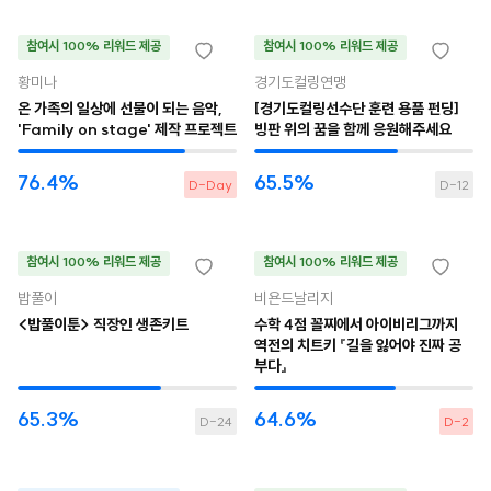
참여시 100% 리워드 제공
참여시 100% 리워드 제공
황미나
경기도컬링연맹
온 가족의 일상에 선물이 되는 음악,
[경기도컬링선수단 훈련 용품 펀딩]
'Family on stage' 제작 프로젝트
빙판 위의 꿈을 함께 응원해주세요
76.4%
65.5%
D-Day
D-12
참여시 100% 리워드 제공
참여시 100% 리워드 제공
밥풀이
비욘드날리지
<밥풀이툰> 직장인 생존키트
수학 4점 꼴찌에서 아이비리그까지
역전의 치트키 『길을 잃어야 진짜 공
부다』
65.3%
64.6%
D-24
D-2