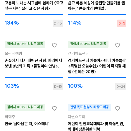
고통이 보내는 시그널에 답하기 〈죽고
쉽고 빠른 세상에 불편한 만들기를 권
싶은 사람, 살리고 싶은 사람〉
하는, 『만들기의 반대말』
134%
114%
D-16
D-5
참여시 100% 리워드 제공
참여시 100% 리워드 제공
불란서책방
경기아트센터
손끝에서 다시 태어난 사람. 파리에서
경기아트센터 예술아카데미 여름특강
보낸 8년의 기록 <물질이여 안녕>.
<특별한 오늘수업> 어린이 뮤지컬 체
험 (선착순 20명)
103%
100%
D-15
D-24
참여시 100% 리워드 제공
펀딩 목표 달성시 리워드 제공
최혜주
다원스토리
연극 '살아남은 자, 이스메네'
어린이 안전교육대백과 및 아동인권,
학대예방을위한 빅북