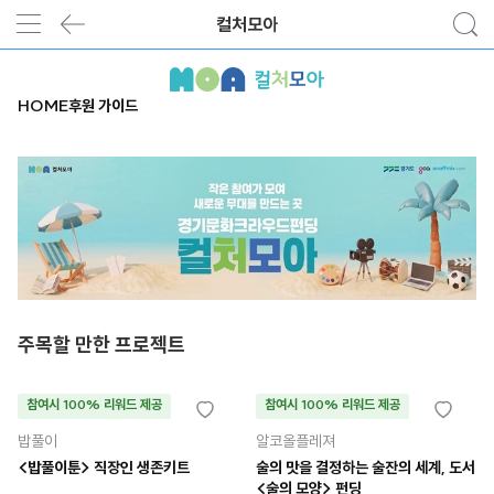
컬처모아
HOME
후원 가이드
주목할 만한 프로젝트
참여시 100% 리워드 제공
참여시 100% 리워드 제공
밥풀이
알코올플레져
<밥풀이툰> 직장인 생존키트
술의 맛을 결정하는 술잔의 세계, 도서
<술의 모양> 펀딩