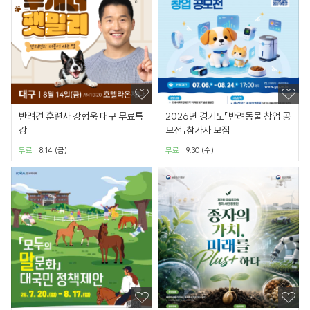
반려견 훈련사 강형욱 대구 무료특
2026년 경기도「반려동물 창업 공
강
모전」참가자 모집
무료
8.14 (금)
무료
9.30 (수)