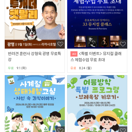
반려견 훈련사 강형욱 광명 무료특
<특별 이벤트> 뮤지컬 클래
강
스 체험수업 무료 초대
무료
9.1 (화)
유료
8.24 (월)