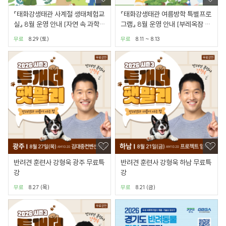
『태화강생태관 사계절 생태체험교
『태화강생태관 여름방학 특별프로
실』 8월 운영 안내 [자연 속 과학이
그램』 8월 운영 안내 [부레옥잠 키
야기]
우기]
무료
8.29 (토)
무료
8.11 ~ 8.13
반려견 훈련사 강형욱 광주 무료특
반려견 훈련사 강형욱 하남 무료특
강
강
무료
8.27 (목)
무료
8.21 (금)