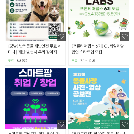
[강남] 반려동물 재난안전 무료 세
[프론티어랩스 6기] CJ제일제당
미나│재난 발생시 우리 강아지를
협업 스타트업 모집
위한 보호자 준비
무료
8.8 (토)
무료
7.1 ~ 12.31