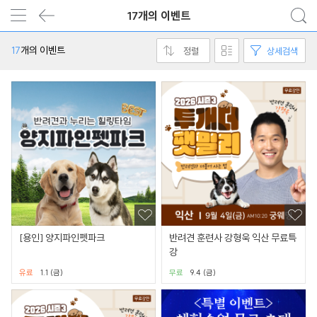
17개의 이벤트
17
개의 이벤트
정렬
상세검색
[용인] 양지파인펫파크
반려견 훈련사 강형욱 익산 무료특
강
유료
1.1 (금)
무료
9.4 (금)