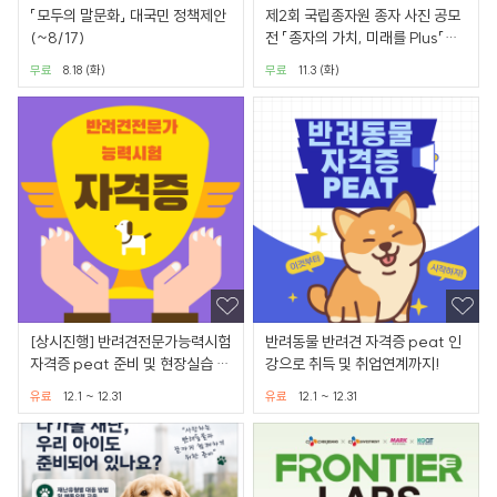
「모두의 말문화」 대국민 정책제안
제2회 국립종자원 종자 사진 공모
(~8/17)
전 「종자의 가치, 미래를 Plus「+」
하다」(~9/13)
무료
8.18 (화)
무료
11.3 (화)
[상시진행] 반려견전문가능력시험
반려동물 반려견 자격증 peat 인
자격증 peat 준비 및 현장실습 기
강으로 취득 및 취업연계까지!
회까지 제공
유료
12.1 ~ 12.31
유료
12.1 ~ 12.31