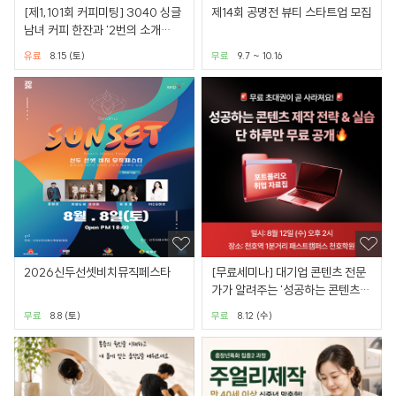
[제1,101회 커피미팅] 3040 싱글
제14회 공명전 뷰티 스타트업 모집
남녀 커피 한잔과 '2번의 소개
팅'(강남권/별다방)
유료
8.15 (토)
무료
9.7 ~ 10.16
2026신두선셋비치뮤직페스타
[무료세미나] 대기업 콘텐츠 전문
가가 알려주는 '성공하는 콘텐츠
제작법' (선착순 24명)
무료
8.8 (토)
무료
8.12 (수)