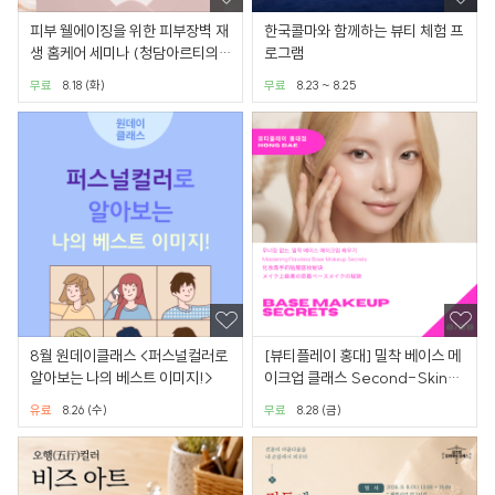
피부 웰에이징을 위한 피부장벽 재
한국콜마와 함께하는 뷰티 체험 프
생 홈케어 세미나 (청담아르티의
로그램
원)
무료
8.18 (화)
무료
8.23 ~ 8.25
8월 원데이클래스 <퍼스널컬러로
[뷰티플레이 홍대] 밀착 베이스 메
알아보는 나의 베스트 이미지!>
이크업 클래스 Second-Skin
Base Makeup
유료
8.26 (수)
무료
8.28 (금)