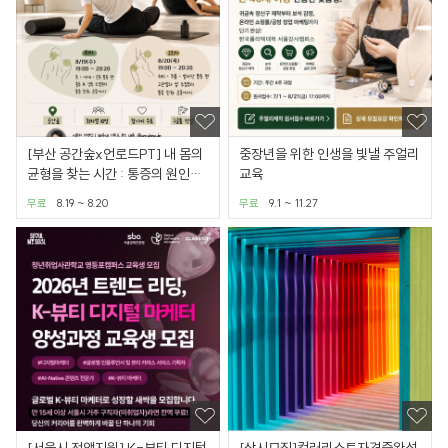
[부산 공간숲x언로드PT] 내 몸의
중장년을 위한 인생을 빛낼 주얼리
균형을 찾는 시간 : 통증의 원인을
교육
이해하기
무료
8.19 ~ 8.20
무료
9.1 ~ 11.27