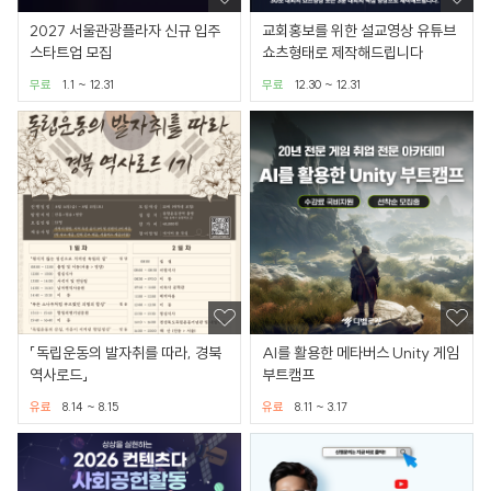
2027 서울관광플라자 신규 입주
교회홍보를 위한 설교영상 유튜브
스타트업 모집
쇼츠형태로 제작해드립니다
무료
1.1 ~ 12.31
무료
12.30 ~ 12.31
「독립운동의 발자취를 따라, 경북
AI를 활용한 메타버스 Unity 게임
역사로드」
부트캠프
유료
8.14 ~ 8.15
유료
8.11 ~ 3.17