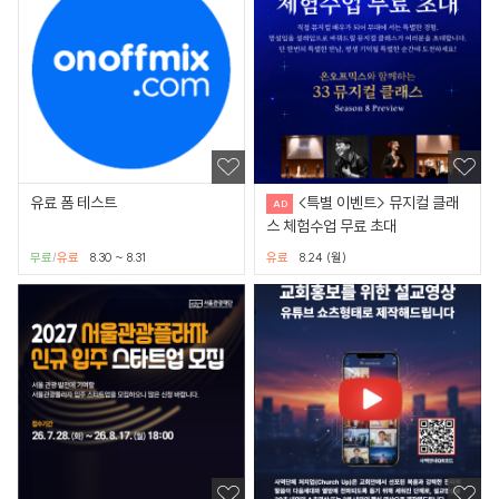
유료 폼 테스트
<특별 이벤트> 뮤지컬 클래
스 체험수업 무료 초대
무료
유료
8.30 ~ 8.31
유료
8.24 (월)
/