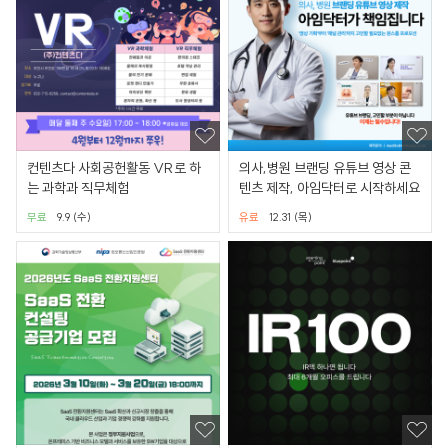
컨텐츠다 사회공헌활동 VR로 하
의사,병원 브랜딩 유튜브 영상 콘
는 과학과 직무체험
텐츠 제작, 아임닥터로 시작하세요
무료
9.9 (수)
유료
12.31 (목)