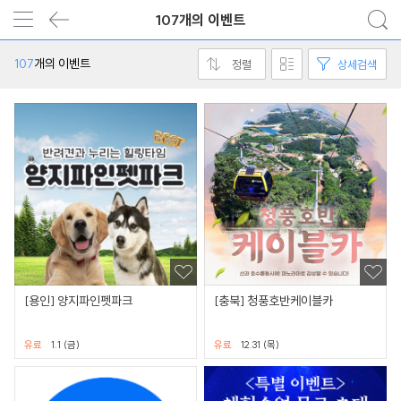
107개의 이벤트
107
개의 이벤트
정렬
상세검색
[용인] 양지파인펫파크
[충북] 청풍호반케이블카
유료
1.1 (금)
유료
12.31 (목)