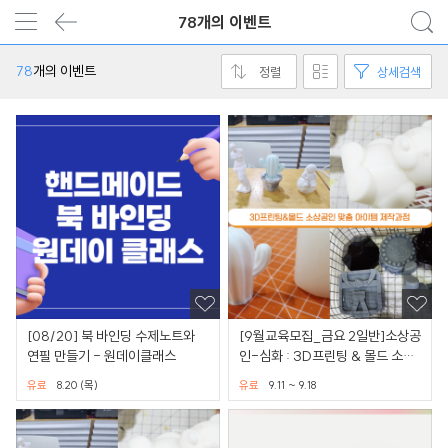
78개의 이벤트
78
개의 이벤트
정렬
상세검색
[08/20] 북 바인딩 수제노트와
[9월교육모집_금요 2일반]소상공
연필 만들기 - 원데이클래스
인-심화 : 3D프린팅 & 몰드 소상
공인 맞춤 아이템 제작
유료
8.20 (목)
유료
9.11 ~ 9.18