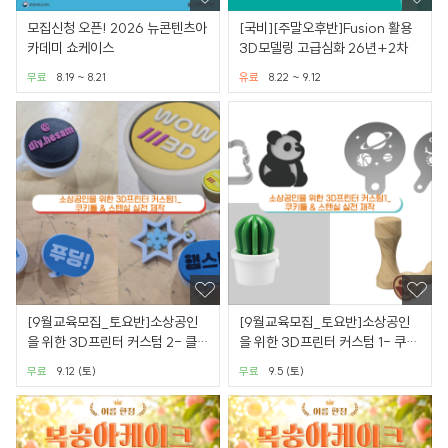
모집신청 오픈! 2026 뉴콘텐츠아
[국비][주말오후반]Fusion 활용
카데미 쇼케이스
3D모델링 고급심화 26년+2차
무료
8.19 ~ 8.21
유료
8.22 ~ 9.12
[9월교육모집_토요반]소상공인
[9월교육모집_토요반]소상공인
을 위한 3D프린터 커스텀 2- 클리
을 위한 3D프린터 커스텀 1- 쿠키
커 제품화 실전 과정
틀&스텐실 실전 제작
무료
9.12 (토)
무료
9.5 (토)