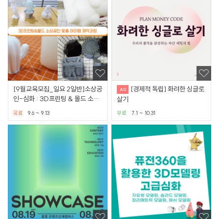
[9월교육모집_일요 2일반]소상공
[경제적 독립] 화려한 싱글로
인-심화 : 3D프린팅 & 몰드 소상
살기
공인 맞춤 아이템 제작
유료
9.6 ~ 9.13
무료
7.1 ~ 10.31