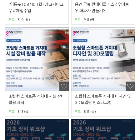
[영등포] 08/10 (월) 망고케이크
용인 무료 원데이클래스 <우이로
무료체험수업
우 화과자 만들기>
무료
8.10 (월)
무료
9.11 (금)
조립형 스마트폰 거치대 시설 장비
조립형 스마트폰 거치대 디자인 및
활용 제작
3D모델링 인스타그램
무료
8.13 (목)
무료
8.13 (목)