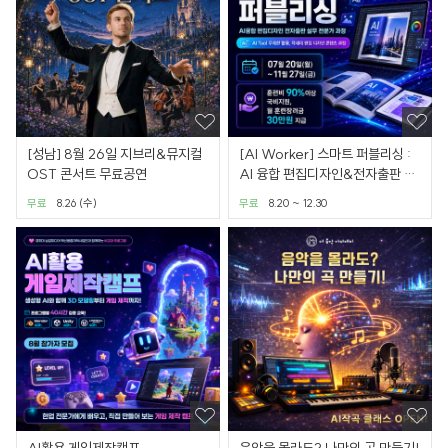
[성남] 8월 26일 지브리&뮤지컬
[AI Worker] 스마트 퍼블리싱 :
OST 콘서트 무료공연
AI 융합 편집디자인&전자출판 실
무 전문가 과정
무료
8.26 (수)
무료
8.20 ~ 12.30