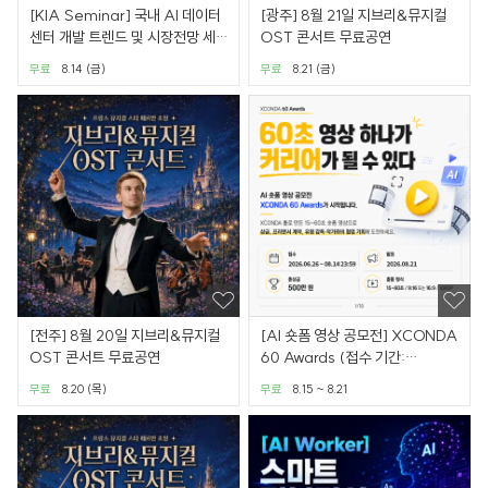
[KIA Seminar] 국내 AI 데이터
[광주] 8월 21일 지브리&뮤지컬
센터 개발 트렌드 및 시장전망 세
OST 콘서트 무료공연
미나
무료
8.14 (금)
무료
8.21 (금)
[전주] 8월 20일 지브리&뮤지컬
[AI 숏폼 영상 공모전] XCONDA
OST 콘서트 무료공연
60 Awards (접수 기간:
6.26~8.14)
무료
8.20 (목)
무료
8.15 ~ 8.21