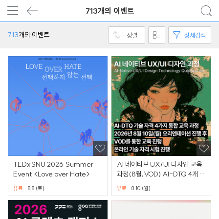
713개의 이벤트
713
개의 이벤트
정렬
상세검색
TEDxSNU 2026 Summer
AI 네이티브 UX/UI 디자인 교육
Event <Love over Hate>
과정(8월,VOD) AI-DTQ 4개 자
격증 동시취득
유료
8.8 (토)
유료
8.10 (월)