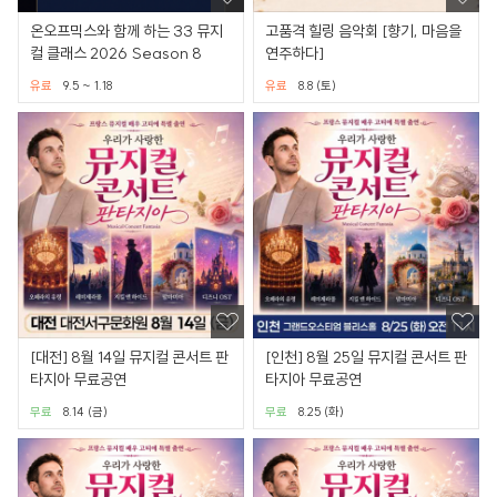
온오프믹스와 함께 하는 33 뮤지
고품격 힐링 음악회 [향기, 마음을
컬 클래스 2026 Season 8
연주하다]
유료
9.5 ~ 1.18
유료
8.8 (토)
[대전] 8월 14일 뮤지컬 콘서트 판
[인천] 8월 25일 뮤지컬 콘서트 판
타지아 무료공연
타지아 무료공연
무료
8.14 (금)
무료
8.25 (화)