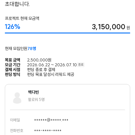
초대합니다.
프로젝트 현재 모금액
3,150,000
126%
원
현재 모집인원
78명
목표 금액
2,500,000원
모금 기간
2026.06.22 ~ 2026.07.10
종료
결제 시점
펀딩 종료 후 결제
펀딩 방식
펀딩 목표 달성시 리워드 제공
백다빈
팔로워 5명
이메일
******@*****.***
전화번호
***-****-****