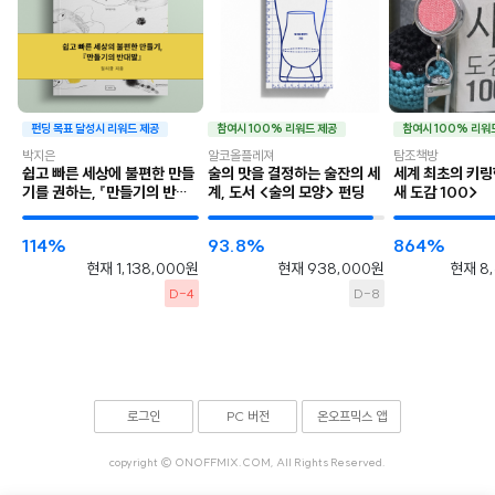
펀딩 목표 달성시 리워드 제공
참여시 100% 리워드 제공
참여시 100% 리워
박지은
알코올플레져
탐조책방
쉽고 빠른 세상에 불편한 만들
술의 맛을 결정하는 술잔의 세
세계 최초의 키링
기를 권하는, 『만들기의 반대
계, 도서 <술의 모양> 펀딩
새 도감 100>
말』
114%
93.8%
864%
현재 1,138,000원
현재 938,000원
현재 8
D-4
D-8
로그인
PC 버전
온오프믹스 앱
copyright © ONOFFMIX.COM, All Rights Reserved.