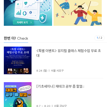
한번 더!
Check
1
/
2
<특별 이벤트> 뮤지컬 클래스 체험수업 무료 초
대
8.24 (월)
서울 서초구
[기초세미나] 재테크 공부 좀 할껄;;
8.7 ~ 8.20
서울 강남구