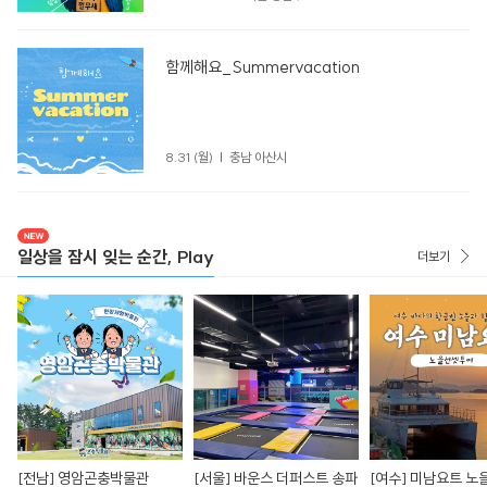
함께해요_Summervacation
8.31 (월)
충남 아산시
일상을 잠시 잊는 순간, Play
더보기
[전남] 영암곤충박물관
[서울] 바운스 더퍼스트 송파
[여수] 미남요트 