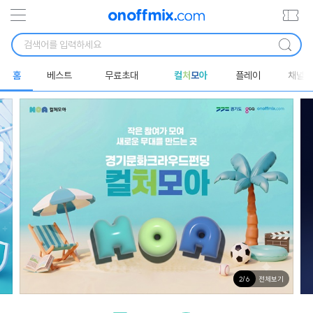
홈
베스트
무료초대
컬
처
모
아
플레이
채널
전체보기
2
/
6