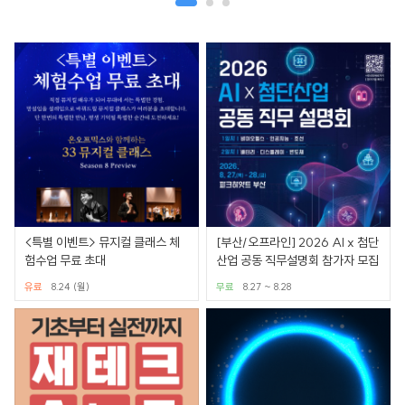
<특별 이벤트> 뮤지컬 클래스 체
[부산/오프라인] 2026 AI x 첨단
험수업 무료 초대
산업 공동 직무설명회 참가자 모집
유료
8.24 (월)
무료
8.27 ~ 8.28