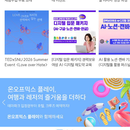
체험수업 무료 초대
대 이벤트
셜 이미지·영상 과정
TEDxSNU 2026 Summer
[디지털 입문 패키지] 경력보유
AI 활용 노션·캔바 기
Event <Love over Hate>
여성 AI·디지털 재도약 교육
(디지털툴 활용 퍼스널