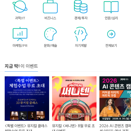
과학/IT
비즈니스
경제/투자
인문/심리
마케팅/PR
문화/예술
자기계발
전체보기
지금 딱!
이 이벤트
<특별 이벤트> 뮤지컬 클래스
뮤지컬 <써니텐> 8월 무료 초
2026 AI 콘텐츠 캠