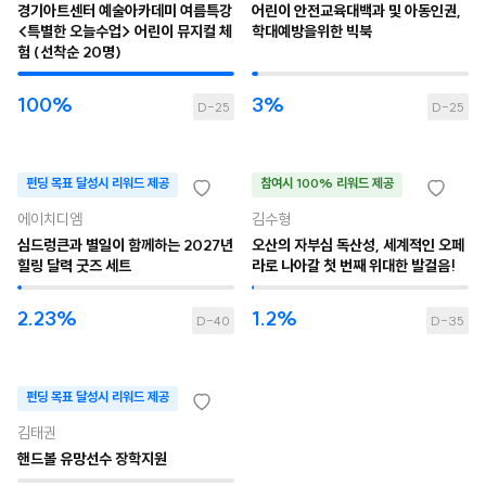
경기아트센터 예술아카데미 여름특강
어린이 안전교육대백과 및 아동인권,
<특별한 오늘수업> 어린이 뮤지컬 체
학대예방을위한 빅북
험 (선착순 20명)
100%
3%
D-25
D-25
펀딩 목표 달성시 리워드 제공
참여시 100% 리워드 제공
에이치디엠
김수형
심드렁큰과 별일이 함께하는 2027년
오산의 자부심 독산성, 세계적인 오페
힐링 달력 굿즈 세트
라로 나아갈 첫 번째 위대한 발걸음!
2.23%
1.2%
D-40
D-35
펀딩 목표 달성시 리워드 제공
김태권
핸드볼 유망선수 장학지원