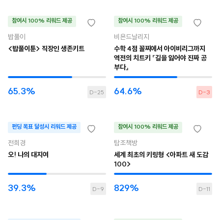
참여시 100% 리워드 제공
참여시 100% 리워드 제공
밥풀이
비욘드날리지
<밥풀이툰> 직장인 생존키트
수학 4점 꼴찌에서 아이비리그까지
역전의 치트키 『길을 잃어야 진짜 공
부다』
65.3%
64.6%
D-25
D-3
펀딩 목표 달성시 리워드 제공
참여시 100% 리워드 제공
전희경
탐조책방
오! 나의 대지여
세계 최초의 키링형 <아파트 새 도감
100>
39.3%
829%
D-9
D-11