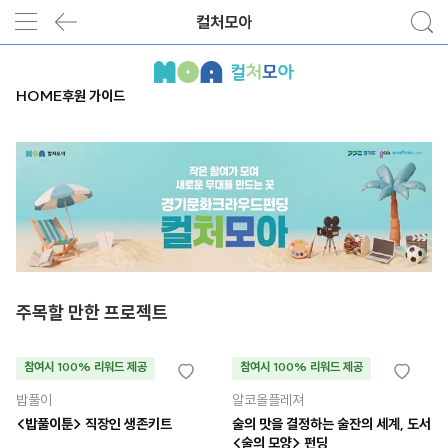
컬처모아
HOME
후원 가이드
주목할 만한 프로젝트
참여시 100% 리워드 제공
참여시 100% 리워드 제공
밥풀이
알코올플레져
<밥풀이툰> 직장인 생존키트
술의 맛을 결정하는 술잔의 세계, 도서
<술의 모양> 펀딩