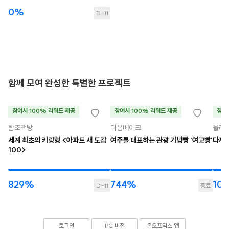
0%
D-11
함께 모여 완성한 특별한 프로젝트
참여시 100% 리워드 제공
참여시 100% 리워드 제공
참여
탐조책방
다옴베이크
올라
세계 최초의 키링형 <아파트 새 도감
여주를 대표하는 관광 기념빵 '여고빵'
다재다
100>
829%
744%
10
D-11
종료
로그인
PC 버전
온오프믹스 앱