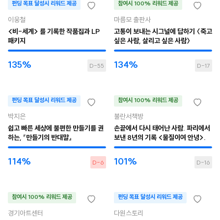
펀딩 목표 달성시 리워드 제공
참여시 100% 리워드 제공
이웅철
마름모 출판사
<비-세계> 를 기록한 작품집과 LP
고통이 보내는 시그널에 답하기 〈죽고
패키지
싶은 사람, 살리고 싶은 사람〉
135%
134%
D-55
D-17
펀딩 목표 달성시 리워드 제공
참여시 100% 리워드 제공
박지은
불란서책방
쉽고 빠른 세상에 불편한 만들기를 권
손끝에서 다시 태어난 사람. 파리에서
하는, 『만들기의 반대말』
보낸 8년의 기록 <물질이여 안녕>.
114%
101%
D-6
D-16
참여시 100% 리워드 제공
펀딩 목표 달성시 리워드 제공
경기아트센터
다원스토리