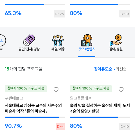
65.3%
80%
D-25
D-10
체
공연/전시/영상
체험/이용
굿즈/컨텐츠
참여/응원
15
개의 펀딩 프로그램
참여유도순
최신순
참여시 100% 리워드 제공
참여시 100% 리워드 제공
구텐베르크
알코올플레져
서울대학교 심상용 교수의 자본주의
술의 맛을 결정하는 술잔의 세계, 도서
미술사 역작 『돈의 미술사』
<술의 모양> 펀딩
90.7%
80%
D-4
D-10