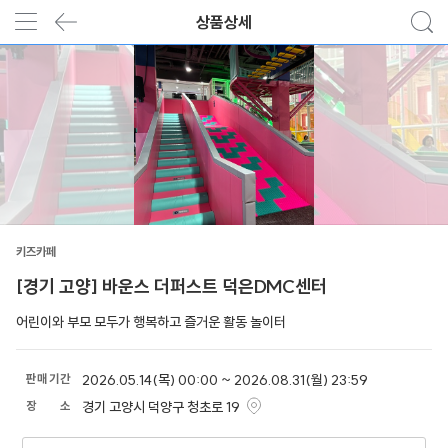
상품상세
키즈카페
[경기 고양] 바운스 더퍼스트 덕은DMC센터
어린이와 부모 모두가 행복하고 즐거운 활동 놀이터
판
매
기
간
2026.05.14(목) 00:00 ~ 2026.08.31(월) 23:59
장
소
경기 고양시 덕양구 청초로 19