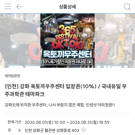
상품상세
레저입장권
[인천] 강화 옥토끼우주센터 입장권(10%) / 국내유일 우
주과학관 테마파크
강화도에 위치한 우주센터, 나사 부럽지 않은 체험, 인생샷 야외정원!!
판
매
기
간
2026.08.01(토) 10:00 ~ 2026.08.31(월) 18:59
장
소
인천 강화군 불은면 강화동로 403