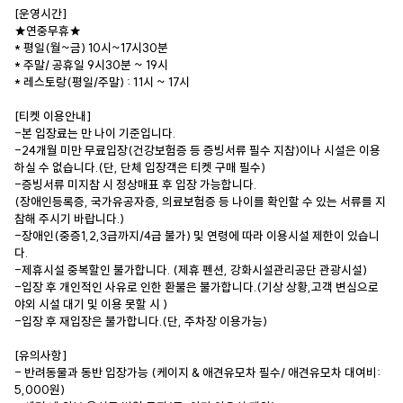
[운영시간]
★연중무휴★
* 평일(월~금) 10시~17시30분
* 주말/ 공휴일 9시30분 ~ 19시
* 레스토랑(평일/주말) : 11시 ~ 17시
[티켓 이용안내]
-본 입장료는 만 나이 기준입니다.
-24개월 미만 무료입장(건강보험증 등 증빙서류 필수 지참)이나 시설은 이용
하실 수 없습니다.(단, 단체 입장객은 티켓 구매 필수)
-증빙서류 미지참 시 정상매표 후 입장 가능합니다.
(장애인등록증, 국가유공자증, 의료보험증 등 나이를 확인할 수 있는 서류를 지
참해 주시기 바랍니다.)
-장애인(중증1,2,3급까지/4급 불가) 및 연령에 따라 이용시설 제한이 있습니
다.
-제휴시설 중복할인 불가합니다. (제휴 펜션, 강화시설관리공단 관광시설)
-입장 후 개인적인 사유로 인한 환불은 불가합니다.(기상 상황,고객 변심으로
야외 시설 대기 및 이용 못할 시 )
-입장 후 재입장은 불가합니다.(단, 주차장 이용가능)
[유의사항]
- 반려동물과 동반 입장가능 (케이지 & 애견유모차 필수/ 애견유모차 대여비:
5,000원)