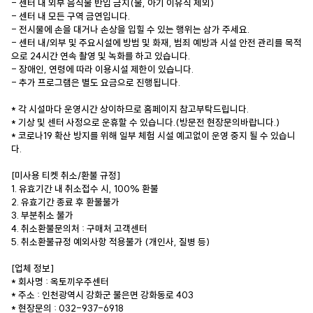
- 센터 내 외부 음식물 반입 금지(물, 아기 이유식 제외)
- 센터 내 모든 구역 금연입니다.
- 전시물에 손을 대거나 손상을 입힐 수 있는 행위는 삼가 주세요.
- 센터 내/외부 및 주요시설에 방범 및 화재, 범죄 예방과 시설 안전 관리를 목적
으로 24시간 연속 촬영 및 녹화를 하고 있습니다.
- 장애인, 연령에 따라 이용시설 제한이 있습니다.
- 추가 프로그램은 별도 요금으로 진행됩니다.
* 각 시설마다 운영시간 상이하므로 홈페이지 참고부탁드립니다.
* 기상 및 센터 사정으로 운휴할 수 있습니다.(방문전 현장문의바랍니다.)
* 코로나19 확산 방지를 위해 일부 체험 시설 예고없이 운영 중지 될 수 있습니
다.
[미사용 티켓 취소/환불 규정]
1. 유효기간 내 취소접수 시, 100% 환불
2. 유효기간 종료 후 환불불가
3. 부분취소 불가
4. 취소환불문의처 : 구매처 고객센터
5. 취소환불규정 예외사항 적용불가 (개인사, 질병 등)
[업체 정보]
* 회사명 : 옥토끼우주센터
* 주소 : 인천광역시 강화군 불은면 강화동로 403
* 현장문의 : 032-937-6918