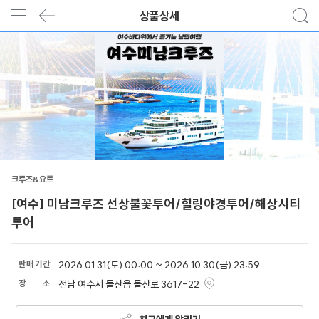
상품상세
크루즈&요트
[여수] 미남크루즈 선상불꽃투어/힐링야경투어/해상시티
투어
판
매
기
간
2026.01.31(토) 00:00 ~ 2026.10.30(금) 23:59
장
소
전남 여수시 돌산읍 돌산로 3617-22