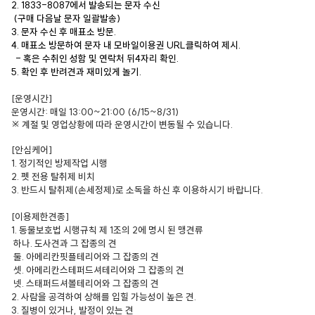
2. 1833-8087에서 발송되는 문자 수신
(구매 다음날 문자 일괄발송)
3. 문자 수신 후 매표소 방문.
4. 매표소 방문하여 문자 내 모바일이용권 URL클릭하여 제시.
- 혹은 수취인 성함 및 연락처 뒤4자리 확인.
5. 확인 후 반려견과 재미있게 놀기.
[운영시간]
운영시간: 매일 13:00~21:00 (6/15~8/31)
※ 계절 및 영업상황에 따라 운영시간이 변동될 수 있습니다.
[안심케어]
1. 정기적인 방제작업 시행
2. 펫 전용 탈취제 비치
3. 반드시 탈취제(손세정제)로 소독을 하신 후 이용하시기 바랍니다.
[이용제한견종]
1. 동물보호법 시행규칙 제 1조의 2에 명시 된 맹견류
하나. 도사견과 그 잡종의 견
둘. 아메리칸핏플테리어와 그 잡종의 견
셋. 아메리칸스테퍼드셔테리어와 그 잡종의 견
넷. 스태퍼드셔볼테리어와 그 잡종의 견
2. 사람을 공격하여 상해를 입힐 가능성이 높은 견.
3. 질병이 있거나, 발정이 있는 견