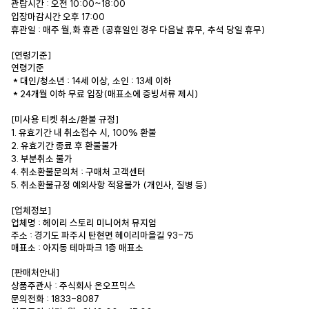
관람시간 : 오전 10:00~18:00
입장마감시간 오후 17:00
휴관일 : 매주 월,화 휴관 (공휴일인 경우 다음날 휴무, 추석 당일 휴무)
[연령기준]
연령기준
* 대인/청소년 : 14세 이상, 소인 : 13세 이하
* 24개월 이하 무료 입장(매표소에 증빙서류 제시)
[미사용 티켓 취소/환불 규정]
1. 유효기간 내 취소접수 시, 100% 환불
2. 유효기간 종료 후 환불불가
3. 부분취소 불가
4. 취소환불문의처 : 구매처 고객센터
5. 취소환불규정 예외사항 적용불가 (개인사, 질병 등)
[업체정보]
업체명 : 헤이리 스토리 미니어처 뮤지엄
주소 : 경기도 파주시 탄현면 헤이리마을길 93-75
매표소 : 아지동 테마파크 1층 매표소
[판매처안내]
상품주관사 : 주식회사 온오프믹스
문의전화 : 1833-8087