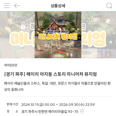
상품상세
레저입장권
[경기 파주] 헤이리 아지동 스토리 미니어처 뮤지엄
헤이리 예술인들과 스위스, 독일, 대만, 프랑스 작가들의 작품으로 만들어진 환
상의 동화나라
판
매
기
간
2024.10.11(금) 00:00 ~ 2026.09.30(수) 23:59
장
소
경기 파주시 탄현면 헤이리마을길 93-75