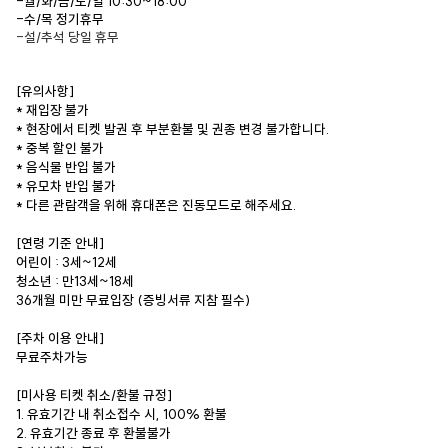
-월/화/금/토/일 10:30~18:00
-수/목 정기휴무
-설/추석 당일 휴무
[유의사항]
* 재입장 불가
* 현장에서 티켓 발권 후 부분환불 및 권종 변경 불가합니다.
* 중복 할인 불가
* 음식물 반입 불가
* 유모차 반입 불가
* 다른 관람객을 위해 휴대폰은 진동모드로 해주세요.
[연령 기준 안내]
어린이 : 3세~12세
청소년 : 만13세~18세
36개월 미만 무료입장 (증빙서류 지참 필수)
[주차 이용 안내]
무료주차가능
[미사용 티켓 취소/환불 규정]
1. 유효기간 내 취소접수 시, 100% 환불
2. 유효기간 종료 후 환불불가