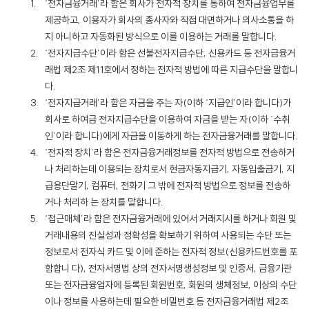
‘전자금융거래’라 함은 회사가 전자적 장치를 통하여 전자금융업무를
제공하고, 이용자가 회사의 종사자와 직접 대면하거나 의사소통을 하
지 아니하고 자동화된 방식으로 이를 이용하는 거래를 말합니다.
‘전자지급수단’이라 함은 선불전자지급수단, 신용카드 등 전자금융거
래법 제2조 제11호에서 정하는 전자적 방법에 따른 지급수단을 말합니
다.
‘전자지급거래’라 함은 자금을 주는 자(이하 ‘지급인’이라 합니다)가
회사로 하여금 전자지급수단을 이용하여 자금을 받는 자(이하 ‘수취
인’이라 합니다)에게 자금을 이동하게 하는 전자금융거래를 말합니다.
‘전자적 장치’라 함은 전자금융거래정보를 전자적 방법으로 전송하거
나 처리하는데 이용되는 장치로서 현금자동지급기, 자동입출금기, 지
급용단말기, 컴퓨터, 전화기 그 밖에 전자적 방법으로 정보를 전송하
거나 처리하 는 장치를 말합니다.
‘접근매체’라 함은 전자금융거래에 있어서 거래지시를 하거나 회원 및
거래내용의 진실성과 정확성을 확보하기 위하여 사용되는 수단 또는
정보로서 전자식 카드 및 이에 준하는 전자적 정보(신용카드번호를 포
함합니 다), 전자서명법 상의 전자서명생성정보 및 인증서, 금융기관
또는 전자금융업자에 등록된 회원번호, 회원의 생체정보, 이상의 수단
이나 정보를 사용하는데 필요한 비밀번호 등 전자금융거래법 제2조