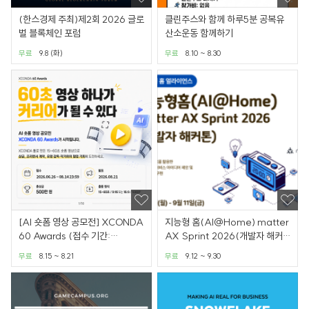
(한스경제 주최)제2회 2026 글로
클린주스와 함께 하루5분 공복유
벌 블록체인 포럼
산소운동 함께하기
무료
9.8 (화)
무료
8.10 ~ 8.30
[AI 숏폼 영상 공모전] XCONDA
지능형 홈(AI@Home) matter
60 Awards (접수 기간:
AX Sprint 2026(개발자 해커
6.26~8.14)
톤)
무료
8.15 ~ 8.21
무료
9.12 ~ 9.30