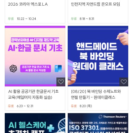
2026 코리아 엑스포 LA
인천지역 자연드림 온오프 모임
무료
10.22 ~ 10.24
무료
8.18 ~ 8.31
AI 활용 공공기관 한글문서 기초
[08/20] 북 바인딩 수제노트와
교육(메일머지 자동화 실습)
연필 만들기 - 원데이클래스
유료
6.23 ~ 12.31
유료
8.20 (목)