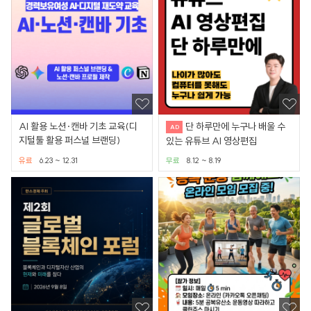
AI 활용 노션·캔바 기초 교육(디
단 하루만에 누구나 배울 수
지털툴 활용 퍼스널 브랜딩)
있는 유튜브 AI 영상편집
유료
6.23 ~ 12.31
무료
8.12 ~ 8.19