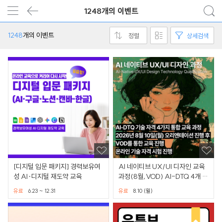
1248개의 이벤트
1248
개의 이벤트
정렬
상세검색
[디지털 입문 패키지] 경력보유여
AI 네이티브 UX/UI 디자인 교육
성 AI·디지털 재도약 교육
과정(8월,VOD) AI-DTQ 4개 자
격증 동시취득
유료
6.23 ~ 12.31
유료
8.10 (월)