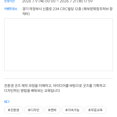
2026.7.9 (목) 00:00 ~ 2026.7.21 (화) 17:59
신청기간
경기 의정부시 신흥로 234 CRC빌딩 12층 (북부문화창조허브 창
이벤트장소
적터)
친환경 굿즈 제작 과정을 이해하고, 아이디어를 바탕으로 굿즈를 기획하고
디자인하는 방법을 배워보는 교육입니다.
태그
#친환경
#디자인
#캔바
#지속가능
#무료교육