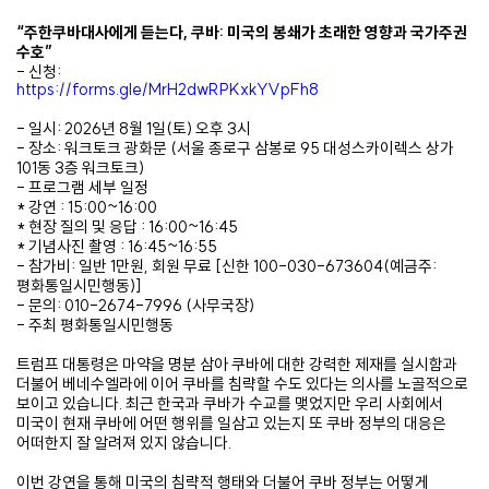
“주한쿠바대사에게 듣는다, 쿠바: 미국의 봉쇄가 초래한 영향과 국가주권
수호”
- 신청:
https://forms.gle/MrH2dwRPKxkYVpFh8
- 일시: 2026년 8월 1일(토) 오후 3시
- 장소: 워크토크 광화문 (서울 종로구 삼봉로 95 대성스카이렉스 상가
101동 3층 워크토크)
- 프로그램 세부 일정
* 강연 : 15:00~16:00
* 현장 질의 및 응답 : 16:00~16:45
* 기념사진 촬영 : 16:45~16:55
- 참가비: 일반 1만원, 회원 무료 [신한 100-030-673604(예금주:
평화통일시민행동)]
- 문의: 010-2674-7996 (사무국장)
- 주최 평화통일시민행동
트럼프 대통령은 마약을 명분 삼아 쿠바에 대한 강력한 제재를 실시함과
더불어 베네수엘라에 이어 쿠바를 침략할 수도 있다는 의사를 노골적으로
보이고 있습니다. 최근 한국과 쿠바가 수교를 맺었지만 우리 사회에서
미국이 현재 쿠바에 어떤 행위를 일삼고 있는지 또 쿠바 정부의 대응은
어떠한지 잘 알려져 있지 않습니다.
이번 강연을 통해 미국의 침략적 행태와 더불어 쿠바 정부는 어떻게