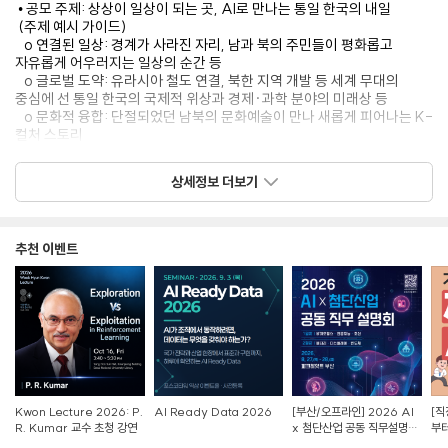
• 공모 주제: 상상이 일상이 되는 곳, AI로 만나는 통일 한국의 내일
(주제 예시 가이드)
o 연결된 일상: 경계가 사라진 자리, 남과 북의 주민들이 평화롭고
자유롭게 어우러지는 일상의 순간 등
o 글로벌 도약: 유라시아 철도 연결, 북한 지역 개발 등 세계 무대의
중심에 선 통일 한국의 국제적 위상과 경제·과학 분야의 미래상 등
o 문화적 융합: 단절되었던 남북의 문화예술이 만나 새롭게 피어나는 K-
컬처 스토리
2. 참가 대상 (개인 또는 팀)
상세정보 더보기
• 일반부: 대한민국 국민 누구나
• 대학부: 국내외 대학 및 대학원 재학·휴학생
3. 제출 규격
추천 이벤트
• AI 생성 기술로 생성한 영상물
• 화면 비율: 16:9 비율 (가로형 포맷 필수)
• 분량 및 용량: 30초 이상 ~ 60초 이내
• 파일 확장자/해상도/코덱: .mov / 3840 x 2140(4K) / 코덱: ProRes
422
4. 공모 일정
1) 신청서 접수기간: 7. 7.(화) ~ 7. 31.(금) *구글폼 참가신청서
Kwon Lecture 2026: P.
AI Ready Data 2026
[부산/오프라인] 2026 AI
[직
2) 작품 원본 출품기간: 7. 7.(화) ~ 8. 6.(목) *완성작 파일 이메일 접수
R. Kumar 교수 초청 강연
x 첨단산업 공동 직무설명회
부터
o 참가 신청서 제출 완료한 개인/팀에 한해 최종 영상 제출 가능
참가자 모집
Z