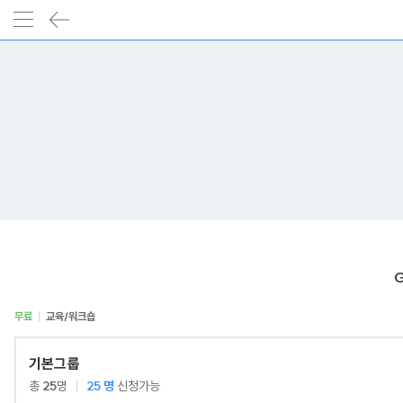
무료
교육/워크숍
기본그룹
총
25
명
25
명
신청가능