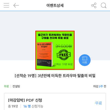
이벤트상세
티켓
[선착순 19명] 3년만에 터득한 트라우마 탈출의 비밀
무료
컨설팅
3주
[마감임박] PDF 신청
무료
총
19
명
16
명
신청가능