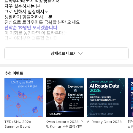
트라우마때문에 직장생활에서
자꾸 실수하시는 분
그로 인해서 일상에서도
생활하기 힘들어하시는 분
진심으로 트라우마를 극복할 분만 오세요.
선착순 19명만 모시겠습니다.
이 기회를 놓친다면 이 트라우마는
다시 여러분은 괴롭힐 겁니다
놓치고 후회하지 마세요.
지
금 당장 신청하세요.
상세정보 더보기
추천 이벤트
TEDxSNU 2026
Kwon Lecture 2026: P.
AI Ready Data 2026
[부
Summer Event
R. Kumar 교수 초청 강연
x 
참