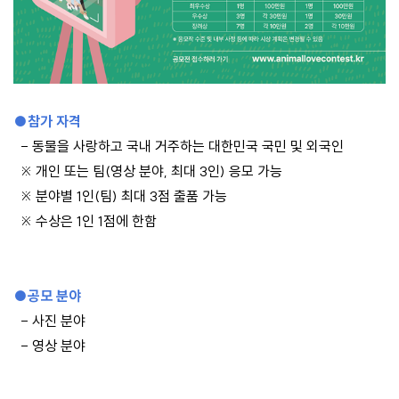
●
참가 자격
- 동물을 사랑하고 국내 거주하는 대한민국 국민 및 외국인
※
개인 또는 팀
(
영상 분야
,
최대
3
인
)
응모 가능
※
분야별
1
인
(
팀
)
최대
3
점 출품 가능
※
수상은
1
인
1
점에 한함
●
공모 분야
-
사진 분야
-
영상 분야