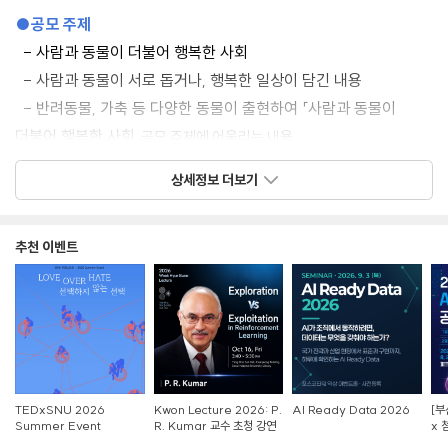
●
공모 주제
-
사람과 동물이 더불어 행복한 사회
-
사람과 동물이 서로 돕거나
,
행복한 일상이 담긴 내용
-
반려동물
,
가축 등 다양한 동물이 출현하여
「
사람과 동물이
더불어 행복한 사회
」
공모 주제에 어울리는 내용
상세정보 더보기
●
시상 내역
추천 이벤트
[
사진 분야
]
구분
인원
대상
1
명
최우수상
1
명
우수상
3
명
장려상
7
명
TEDxSNU 2026
Kwon Lecture 2026: P.
AI Ready Data 2026
[부
Summer Event
R. Kumar 교수 초청 강연
x 
참