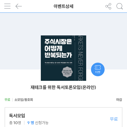
이벤트상세
티켓
재테크를 위한 독서토론모임(온라인)
무료
소모임/동호회
독서모임
무료
총
10
명
9
명
신청가능