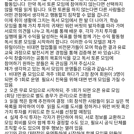
활동입니다. 만약 독서 토론 모임에 참여하지 않는다면 선택하지
않을 책을 읽게 됩니다. 또한 토론을 하지 않는다면 다른 사람들은
어떤 관점에서 생각하고 행동할지 짐작할 수 없을 겁니다.
이제 취미 생활에 그치는 독서 모임에서 한 발 더 나아가, 학습
모임을 통해 가치 투자의 귀재인 워런 버핏의 발자취를 따라 가며
서로의 의견을 나누고 독서를 통해 배운 후, 각자 가치 투자를
실행에 옮겨 수익을 달성하는 목표를 향해 함께 가는 수익 활동형
독서 토론 모임을 시작하려 합니다. 이러한 수익 모델은 제가
뮤럴이라는 비대면 협업툴을 비전문가들이 모여 학습한 결과 유료
교육 과정으로 발전시켜 본 경험을 통해 검증해 본 바 있습니다.
수익 창출이라는 공통의 목표의식을 갖고 독서 토론 모임에
참여하기 원하는 분들은 꼭 관심을 가져 주십시오.
제가 생각하고 있는 독서 모임의 운영틀은 다음과 같습니다.
1. 비대면 줌 모임으로 격주 1회로 하다가 고정 참여 회원이 3명이
되면 주 1회로 운영. 필요시 친목을 위해 대면 번개 모임을 가질 수
있음.
2. 오픈 무료 모임으로 시작하되, 주 1회가 되면 오픈 유료 모임
(회당 1만원으로 별도 총무가 관리)으로 전환함.
3. 읽을 책은 함께 추천하여 결정. 1회 참석한 사람들이 읽고 싶은 책
목록을 파악하여 이후 읽을 도서를 도서를 정하거나 워런 버핏 혹은
가치 투자를 키워드로 한 도서를 선정할 예정임.
4. 실제 주식 투자는 각자가 판단하여 하되, 서로 정보를 교환하고
모임 회비를 모아 함께 투자 결정할 수도 있고, 필요시 공식 단체를
조직할 수도 있으며 향후 행보는 열려 있음.
상기와 같은 대략적인 운영틀하에 시작하여 함께 모임을 만들어