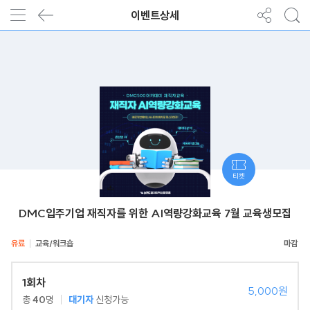
이벤트상세
티켓
DMC입주기업 재직자를 위한 AI역량강화교육 7월 교육생모집
유료
교육/워크숍
1회차
5,000원
총
40
명
대기자
신청가능