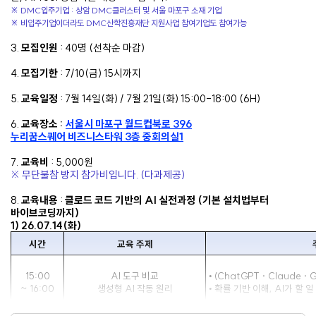
※
DMC입주기업 : 상암 DMC클러스터 및 서울 마포구 소재 기업
※
비입주기업이더라도 DMC산학진흥재단 지원사업 참여기업도 참여가능
3.
모집인원
: 40명 (선착순 마감)
4.
모집기한
: 7/10(금) 15시까지
5.
교육일정
: 7월 14일(화) / 7월 21일(화) 15:00-18:00 (6H)
6.
교육장소 :
서울시
마포구 월드컵북로 396
누리꿈스퀘어
비즈니스타워 3층 중회의실1
7.
교육비
: 5,000원
※
무단불참 방지 참가비입니다. (다과제공)
8.
교육내
용
:
클로드 코드 기반의 AI 실전과정 (기본 설치법부터
바이브코딩까지)
1) 26.07.14(화)
시간
교육 주제
15:00
AI 도구 비교
•
(ChatGPT · Claude 
~ 16:00
생성형 AI 작동 원리
•
확률 기반 이해, AI가 할 일