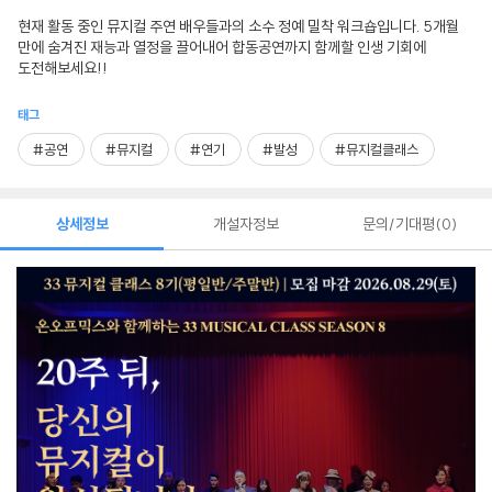
현재 활동 중인 뮤지컬 주연 배우들과의 소수 정예 밀착 워크숍입니다. 5개월
만에 숨겨진 재능과 열정을 끌어내어 합동공연까지 함께할 인생 기회에
도전해보세요!!
태그
#공연
#뮤지컬
#연기
#발성
#뮤지컬클래스
상세정보
개설자정보
문의/기대평
0