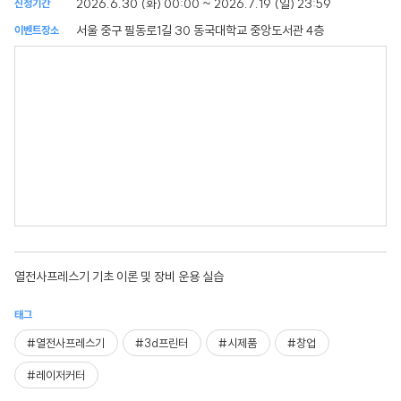
2026.6.30 (화) 00:00 ~ 2026.7.19 (일) 23:59
신청기간
서울 중구 필동로1길 30 동국대학교 중앙도서관 4층
이벤트장소
열전사프레스기 기초 이론 및 장비 운용 실습
태그
#열전사프레스기
#3d프린터
#시제품
#창업
#레이저커터