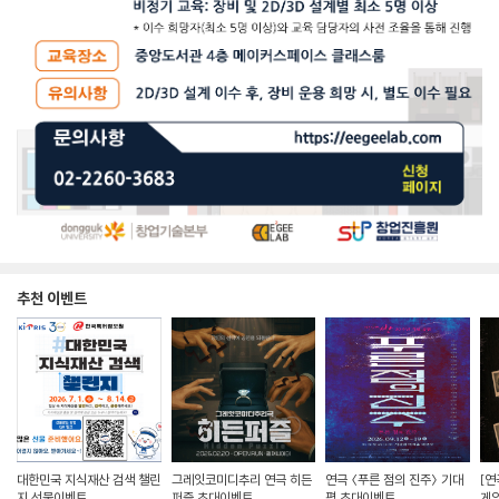
추천 이벤트
대한민국 지식재산 검색 챌린
그레잇코미디추리 연극 히든
연극 〈푸른 점의 진주〉 기대
[연
지 선물이벤트
퍼즐 초대이벤트
평 초대이벤트
게임