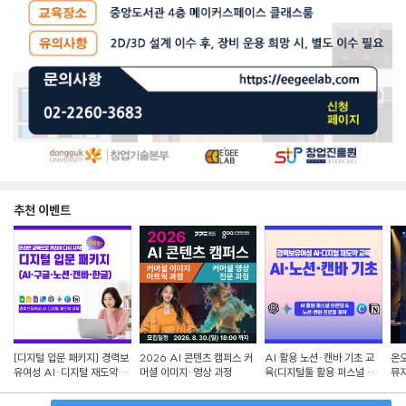
추천 이벤트
[디지털 입문 패키지] 경력보
2026 AI 콘텐츠 캠퍼스 커
AI 활용 노션·캔바 기초 교
온오
유여성 AI·디지털 재도약 교
머셜 이미지·영상 과정
육(디지털툴 활용 퍼스널 브
뮤지
육
랜딩)
Se