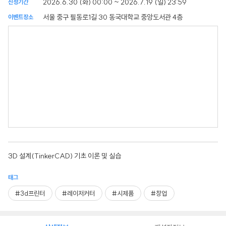
2026.6.30 (화) 00:00 ~ 2026.7.19 (일) 23:59
신청기간
서울 중구 필동로1길 30 동국대학교 중앙도서관 4층
이벤트장소
3D 설계(TinkerCAD) 기초 이론 및 실습
태그
#3d프린터
#레이저커터
#시제품
#창업