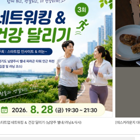
스타트업 네트워킹 & 건강 달리기 (남양주 별내/러닝&식사)
[데스커라운지 대