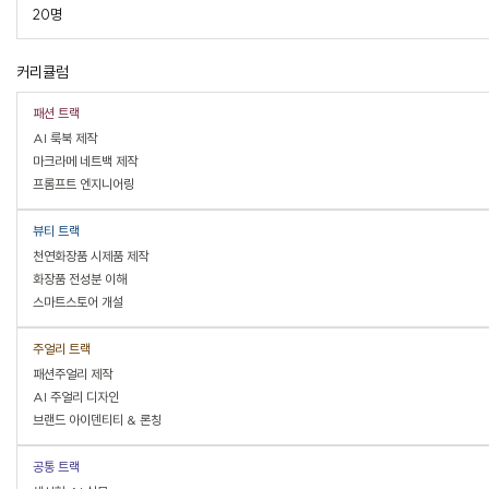
20명
커리큘럼
패션 트랙
AI 룩북 제작
마크라메 네트백 제작
프롬프트 엔지니어링
뷰티 트랙
천연화장품 시제품 제작
화장품 전성분 이해
스마트스토어 개설
주얼리 트랙
패션주얼리 제작
AI 주얼리 디자인
브랜드 아이덴티티 & 론칭
공통 트랙