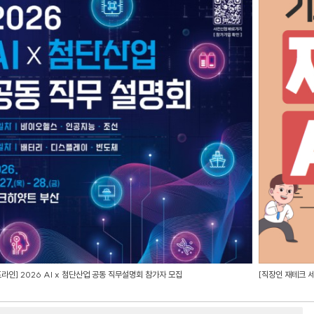
라인] 2026 AI x 첨단산업 공동 직무설명회 참가자 모집
[직장인 재테크 세