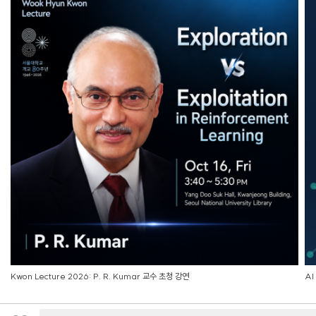
7월 29일~30일 중 (개별 공지)
최종 발표
7월 31일(금) 오후 5시
교육 기간
8월 4일(월) ~ 9월 16일(화) · 매주 월~금 09:30~13:30 · 총 124시간
교육 장소
종로여성인력개발센터 3층 (혜화역 3번출구 도보 5분)
참여 혜택
교육비 전액 무료
실습재료비 전액 지원
전문 직업상담사 취업 알선
여성인턴 프로
신청 방법
Kwon Lecture 2026: P. R. Kumar 교수 초청 강연
AI
신청