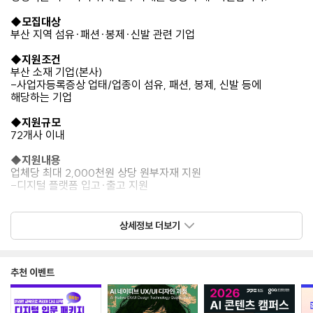
◆모집대상
부산 지역 섬유·패션·봉제·신발 관련 기업
◆지원조건
부산 소재 기업(본사)
-사업자등록증상 업태/업종이 섬유, 패션, 봉제, 신발 등에
해당하는 기업
◆지원규모
72개사 이내
◆지원내용
업체당 최대 2,000천원 상당 원부자재 지원
-디지털 플랫폼 입고·출고 지원
◆모집기간
2026년 6월 23일(화) ~ 7월 7일(화)
상세정보 더보기
◆추진절차
① 신청서 제출
추천 이벤트
② 선정 평가
③ 원부자재 공동구매
④ 기업체 지원 및 성과관리