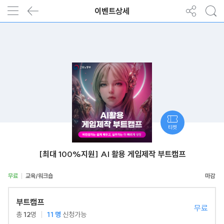
이벤트상세
티켓
[최대 100%지원] AI 활용 게임제작 부트캠프
무료
교육/워크숍
부트캠프
무료
총
12
명
11
명
신청가능