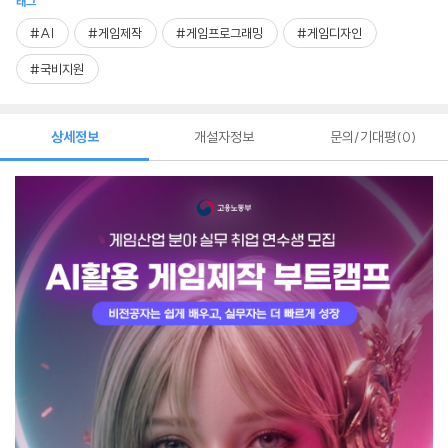
태그
#AI
#게임제작
#게임프로그래밍
#게임디자인
#국비지원
상세정보
개설자정보
문의/기대평
0