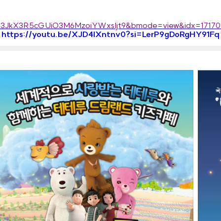
Xl3b3JkX3R5cGUiO3M6MzoiYWxsIjt9&bmode=view&idx=1717
https://youtu.be/XJD4IXntnv0?si=LerP9gDoRgHY91Fq