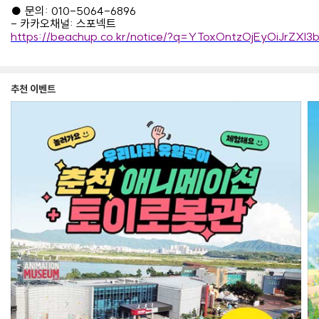
●
문의
: 010-5064-6896
-
카카오채널
:
스포넥트
https://beachup.co.kr/notice/?q=YToxOntzOjEyOiJrZ
추천 이벤트