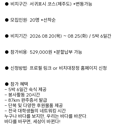
●
비치구간
:
서귀포시 코스
(
제주도
) *
변동가능
●
모집인원
: 20
명
*
선착순
●
비치기간
: 2026.08.20(
목
) ~ 08.25(
화
) / 5
박
6
일간
●
참가비용
: 529,000
원
*
분할납부 가능
●
신청방법
:
프로필 링크
or
비치대장정 홈페이지 신청
●
참가 혜택
- 5
박
6
일간 숙식 제공
-
봉사활동
20
시간
- 87km
완주증서 발급
-
단복 및 다양한 후원물품 제공
-
전국 대학생들의 네트워킹 시간
누구나 바다를 보지만
,
우리는 바다를 바꾼다
.
바다를 바꾸면
,
세상이 바뀐다
!