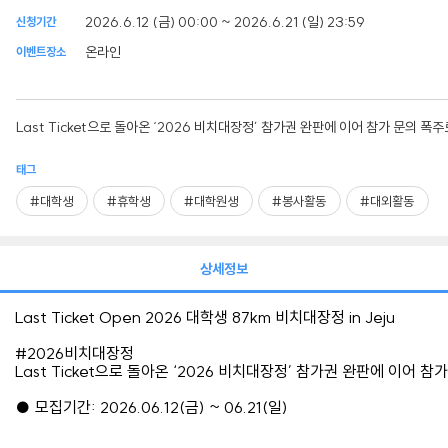
2026.6.12 (금) 00:00 ~ 2026.6.21 (일) 23:59
신청기간
온라인
이벤트장소
Last Ticket으로 돌아온 ‘2026 비치대장정’ 참가권 완판에 이어 참가 문의
태그
#대학생
#휴학생
#대학원생
#봉사활동
#대외활동
상세정보
Last Ticket Open
2026
대학생
87km
비치대장정
in Jeju
#2026
비치대장정
Last Ticket
으로 돌아온
‘2026
비치대장정
’
참가권 완판에 이어 참
●
모집기간
: 2026.06.12(
금
) ~ 06.21(
일
)