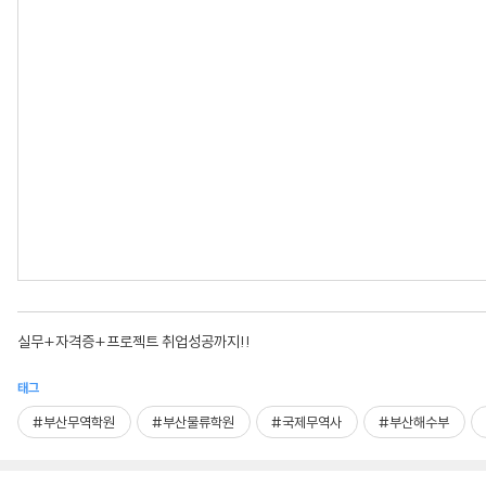
실무+자격증+프로젝트 취업성공까지!!
태그
#부산무역학원
#부산물류학원
#국제무역사
#부산해수부