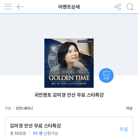
이벤트상세
티켓
국민멘토 김미경 안산 무료 스타특강
무료
강연/세미나
김미경 안산 무료 스타특강
무료
총
100
명
95
명
신청가능