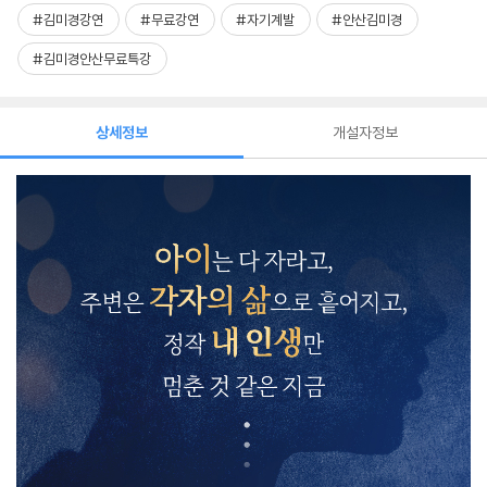
#김미경강연
#무료강연
#자기계발
#안산김미경
#김미경안산무료특강
상세정보
개설자정보