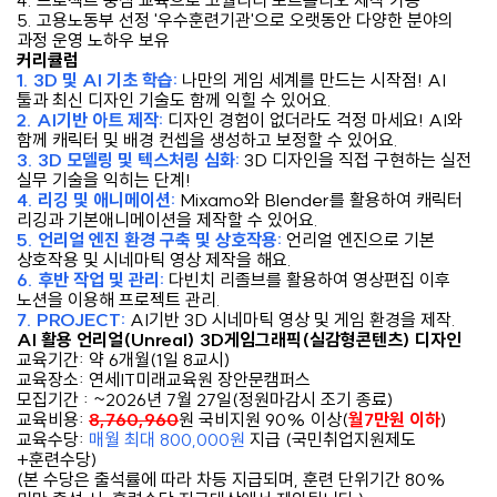
4. 프로젝트 중심 교육으로 고퀄리티 포트폴리오 제작 가능
5. 고용노동부 선정 '우수훈련기관'으로 오랫동안 다양한 분야의
과정 운영 노하우 보유
커리큘럼
1. 3D 및 AI 기초 학습:
나만의 게임 세계를 만드는 시작점! AI
툴과 최신 디자인 기술도 함께 익힐 수 있어요.
2. AI기반 아트 제작:
디자인 경험이 없더라도 걱정 마세요! AI와
함께 캐릭터 및 배경 컨셉을 생성하고 보정할 수 있어요.
3. 3D 모델링 및 텍스처링 심화:
3D 디자인을 직접 구현하는 실전
실무 기술을 익히는 단계!
4. 리깅 및 애니메이션:
Mixamo와 Blender를 활용하여 캐릭터
리깅과 기본애니메이션을 제작할 수 있어요.
5. 언리얼 엔진 환경 구축 및 상호작용:
언리얼 엔진으로 기본
상호작용 및 시네마틱 영상 제작을 해요.
6. 후반 작업 및 관리:
다빈치 리졸브를 활용하여 영상편집 이후
노션을 이용해 프로젝트 관리.
7. PROJECT:
AI기반 3D 시네마틱 영상 및 게임 환경을 제작.
AI 활용 언리얼(Unreal) 3D게임그래픽(실감형콘텐츠) 디자인
교육기간: 약 6개월(1일 8교시)
교육장소: 연세IT미래교육원 장안문캠퍼스
모집기간 : ~2026년 7월 27일(정원마감시 조기 종료)
교육비용:
8,760,960
원 국비지원 90% 이상(
월7만원 이하
)
교육수당:
매월 최대 800,000원
지급 (국민취업지원제도
+훈련수당)
(본 수당은 출석률에 따라 차등 지급되며, 훈련 단위기간 80%