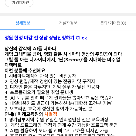
#게임디자인
상세정보
개설자정보
문의/기대평
0
정원 한정 마감 전 상담 상담신청하기 Click!
당신의 감각에 AI를 더하다
게임 그래픽을 넘어, 영화 같은 시네마틱 영상의 주인공이 되다
그릴 줄 아는 디자이너에서, '씬(Scene)'을 지배하는 비주얼
디렉터로
이런 분들께 추천해요 ‍️
️1. 시네마틱제작에 관심 있는 비전공자
2. 영상 편집/제작 경험이 있는 전공자 및 구직자
3. 디자인 툴은 다루지만 '게임 실무'가 낯선 전공자
️4. 포트폴리오가 필요한 취업 준비생
️5. AI 도구를 빌려 빠르게 결과물을 뽑아보고 싶은 학습자
6. ️내일배움카드 발급이 가능하신 분(대학생 조건부 가능)
️7. 오프라인 교육에 성실한 참여가 가능하신 분
연세IT미래교육원의
차별점
!
1. 경기남부지역 수원 유일한 언리얼엔진 전문 교육과정
2. '게임 프로그래밍' 과정과 연계 수강 가능한 프로그램 운영
3. AI를 활용하여 보다 쉽고 빠르게 고효율 디자인 가능