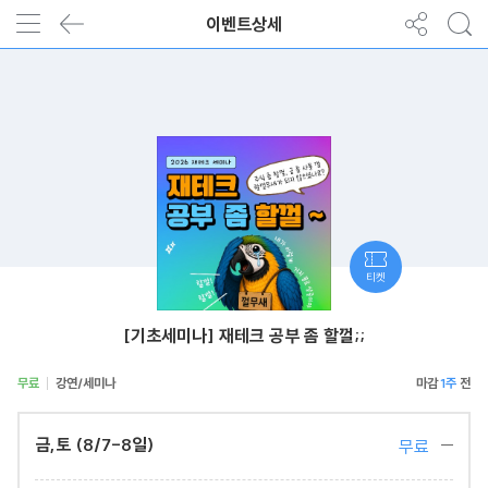
이벤트상세
티켓
[기초세미나] 재테크 공부 좀 할껄;;
무료
강연/세미나
1주
금,토 (8/7-8일)
무료